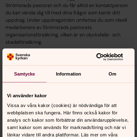
Strömstads pastorat och du får alltid en kontaktperson
du kan vända dig till med dina frågor som berör ditt
uppdrag. Under uppdragstiden omfattas du som ideell
medarbetare av Strömstads pastorats
organisationsförsäkring, vilken är en olycksfalls- och
skadeförsäkring.
Strömstads pastorat är en del av Svenska kyrkan och
Göteborgs stift. Tillsammans med alla kristna har vi
Samtycke
Information
Om
uppgiften att göra Gud synlig i världen. Som ideell
medarbetare är du förebild och representant för
Svenska Kyrkan i Strömstads pastorat.
Vi använder kakor
Såväl ideella som förtroendevalda och anställda – alla
Vissa av våra kakor (cookies) är nödvändiga för att
har tillsammans ansvaret för att församlingens
webbplatsen ska fungera. Här finns också kakor för
grundläggande uppgift blir utförd
(Kyrkoordningen, 2:a
analys och kakor som förbättrar din användarupplevelse,
avd.)
samt kakor som används för marknadsföring och när vi
länkar vidare till andra plattformar. Läs mer om våra