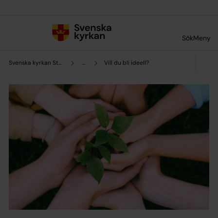
Till innehållet
Till undermeny
Sök
Meny
Svenska kyrkan Strömstads pastorat
...
Vill du bli ideell?