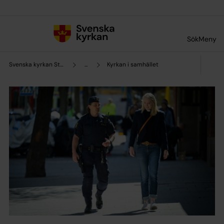
Till innehållet
Till undermeny
Sök
Meny
Svenska kyrkan Strömstads pastorat
...
Kyrkan i samhället