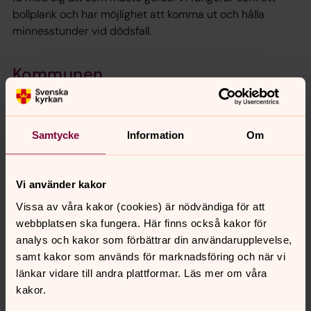
bollplank och har möjlighet att komma ut och hålla
minnesstunder vid dödsfall.
Kommunen
Kyrkan vill finnas som ett komplement och stöd i
samhället. Det kan ske i olika nätverk, men även i direkt
verksamhet, i samverkan med kommun.
Samtycke
Information
Om
Region
Vi använder kakor
Det har påbörjats ett samarbete mellan kommunerna i
Fyrbodal, Västra Götalandsregionen och Svenska kyrkan
Vissa av våra kakor (cookies) är nödvändiga för att
Strömstad. Dessa aktörer finns till för dem som har vård
webbplatsen ska fungera. Här finns också kakor för
i hemmet pga svår eller dödlig sjukdom. Vi som kyrka
analys och kakor som förbättrar din användarupplevelse,
kommer att kunna vara med och bistå med samtalsstöd
samt kakor som används för marknadsföring och när vi
och närvaro.
länkar vidare till andra plattformar. Läs mer om våra
kakor.