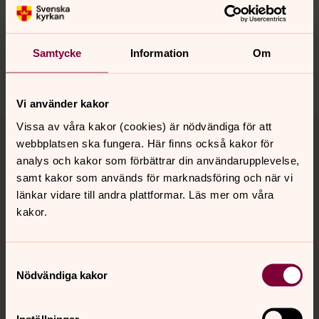
innehåll?
sollentuna.forsamling@svenskakyrkan.se
Dela
Samtycke
Information
Om
Vi använder kakor
Tillbaka till toppen
Tillbaka till innehållet
Vissa av våra kakor (cookies) är nödvändiga för att
webbplatsen ska fungera. Här finns också kakor för
analys och kakor som förbättrar din användarupplevelse,
samt kakor som används för marknadsföring och när vi
Kontakt
länkar vidare till andra plattformar. Läs mer om våra
kakor.
Kalender
Samtyckesval
Nödvändiga kakor
Hitta snabbt
Inställningar