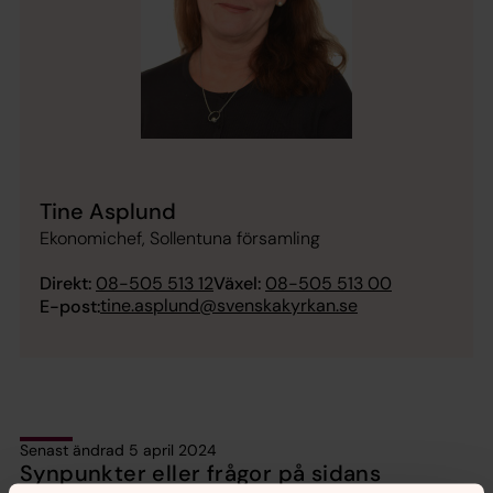
Tine Asplund
Ekonomichef, Sollentuna församling
Direkt:
08-505 513 12
Växel:
08-505 513 00
tine.asplund@svenskakyrkan.se
E-post:
Senast ändrad 5 april 2024
Synpunkter eller frågor på sidans