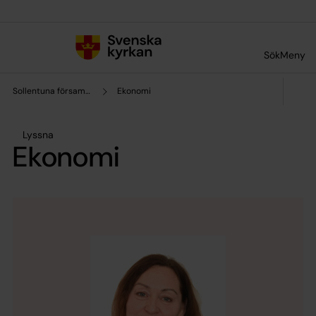
Till innehållet
Till undermeny
Sök
Meny
Sollentuna församling
Ekonomi
Lyssna
Ekonomi