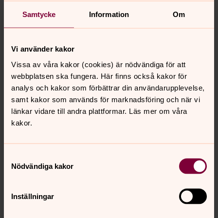
Nyfiken på Gud?
Samtycke
Information
Om
Läs om kristen tro
Vi använder kakor
Vissa av våra kakor (cookies) är nödvändiga för att
Nyheter från Svenska kyrkan
webbplatsen ska fungera. Här finns också kakor för
Sollefteå
analys och kakor som förbättrar din användarupplevelse,
samt kakor som används för marknadsföring och när vi
länkar vidare till andra plattformar. Läs mer om våra
Nu är kyrkorna sommaröppna
kakor.
Publicerad 22 juni 2026
Sollefteås kyrkor är öppna vardagar mellan klockan 9.00
Samtyckesval
och 15.00 från den 22 juni till 7 augusti, med några få
Nödvändiga kakor
undantag. Välkommen att söka skydd från värmen,
regnet, vardagen för en stund i vårt gemensamma
Inställningar
kulturarv och historia.
Börja prata bibel till hösten