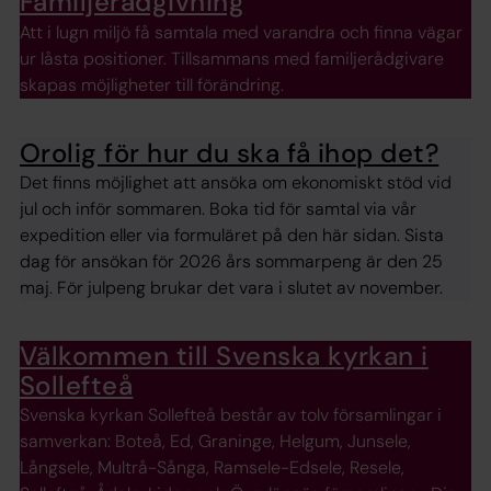
Familjerådgivning
Att i lugn miljö få samtala med varandra och finna vägar
ur låsta positioner. Tillsammans med familjerådgivare
skapas möjligheter till förändring.
Orolig för hur du ska få ihop det?
Det finns möjlighet att ansöka om ekonomiskt stöd vid
jul och inför sommaren. Boka tid för samtal via vår
expedition eller via formuläret på den här sidan. Sista
dag för ansökan för 2026 års sommarpeng är den 25
maj. För julpeng brukar det vara i slutet av november.
Välkommen till Svenska kyrkan i
Sollefteå
Svenska kyrkan Sollefteå består av tolv församlingar i
samverkan: Boteå, Ed, Graninge, Helgum, Junsele,
Långsele, Multrå-Sånga, Ramsele-Edsele, Resele,