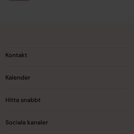
Tillbaka till toppen
Tillbaka till innehållet
Kontakt
Kalender
Hitta snabbt
Sociala kanaler