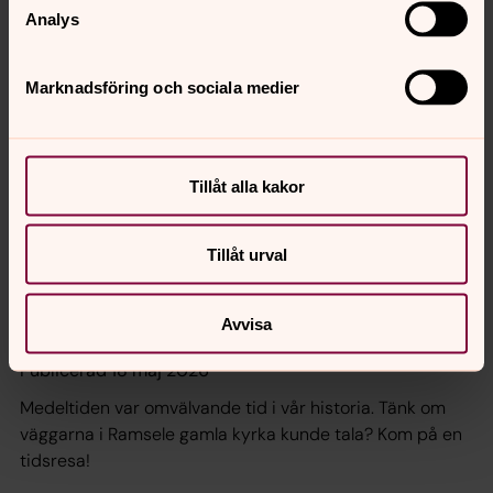
Publicerad 5 juni 2026
Analys
Kan vi lära oss något av Bibelns berättelser? Är Bibeln
Guds ord – och i så fall hur? Har Bibeln något att säga in
Marknadsföring och sociala medier
i vår tid? Angår den mig, här och nu? I höst kan du
tillsammans med andra nyfikna få brottas med frågor
som dessa.
Sommaraktiviteter
Tillåt alla kakor
Publicerad 2 juni 2026
Sommarkyrkis, pilgrimsvandringar, musik och andra
Tillåt urval
trevligheter
Avvisa
Hej Medeltid!
Publicerad 18 maj 2026
Medeltiden var omvälvande tid i vår historia. Tänk om
väggarna i Ramsele gamla kyrka kunde tala? Kom på en
tidsresa!