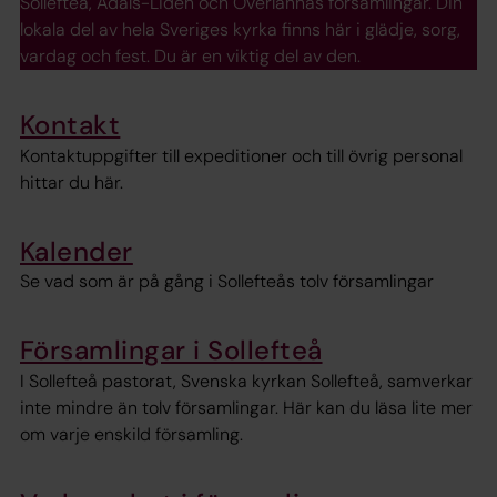
Sollefteå, Ådals-Liden och Överlännäs församlingar. Din
lokala del av hela Sveriges kyrka finns här i glädje, sorg,
vardag och fest. Du är en viktig del av den.
Kontakt
Kontaktuppgifter till expeditioner och till övrig personal
hittar du här.
Kalender
Se vad som är på gång i Sollefteås tolv församlingar
Församlingar i Sollefteå
I Sollefteå pastorat, Svenska kyrkan Sollefteå, samverkar
inte mindre än tolv församlingar. Här kan du läsa lite mer
om varje enskild församling.