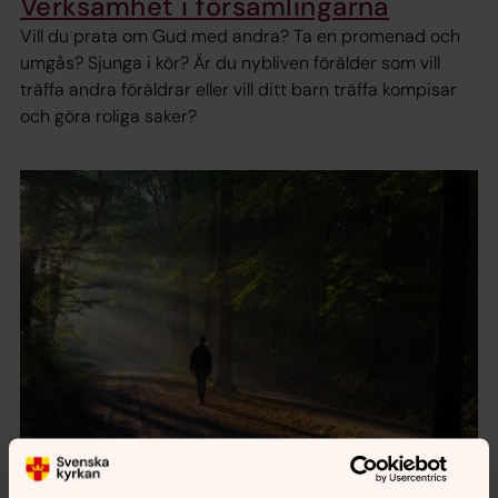
Verksamhet i församlingarna
Vill du prata om Gud med andra? Ta en promenad och
umgås? Sjunga i kör? Är du nybliven förälder som vill
träffa andra föräldrar eller vill ditt barn träffa kompisar
och göra roliga saker?