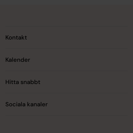
Tillbaka till toppen
Tillbaka till innehållet
Kontakt
Kalender
Hitta snabbt
Sociala kanaler