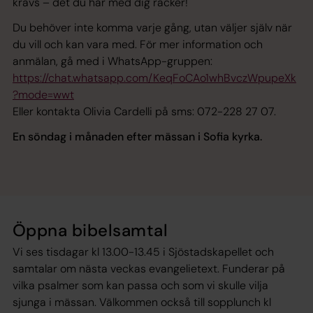
krävs – det du har med dig räcker!
Du behöver inte komma varje gång, utan väljer själv när
du vill och kan vara med. För mer information och
anmälan, gå med i WhatsApp-gruppen:
https://chat.whatsapp.com/KeqFoCAo1whBvczWpupeXk
?mode=wwt
Eller kontakta Olivia Cardelli på sms: 072-228 27 07.
En söndag i månaden efter mässan i Sofia kyrka.
Öppna bibelsamtal
Vi ses tisdagar kl 13.00-13.45 i Sjöstadskapellet och
samtalar om nästa veckas evangelietext. Funderar på
vilka psalmer som kan passa och som vi skulle vilja
sjunga i mässan. Välkommen också till sopplunch kl