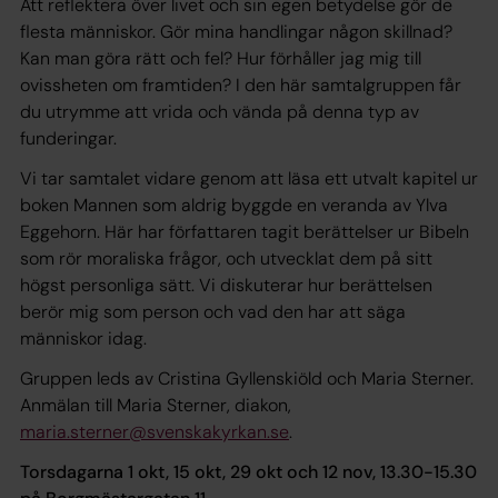
Att reflektera över livet och sin egen betydelse gör de
flesta människor. Gör mina handlingar någon skillnad?
Kan man göra rätt och fel? Hur förhåller jag mig till
ovissheten om framtiden? I den här samtalgruppen får
du utrymme att vrida och vända på denna typ av
funderingar.
Vi tar samtalet vidare genom att läsa ett utvalt kapitel ur
boken Mannen som aldrig byggde en veranda av Ylva
Eggehorn. Här har författaren tagit berättelser ur Bibeln
som rör moraliska frågor, och utvecklat dem på sitt
högst personliga sätt. Vi diskuterar hur berättelsen
berör mig som person och vad den har att säga
människor idag.
Gruppen leds av Cristina Gyllenskiöld och Maria Sterner.
Anmälan till Maria Sterner, diakon,
maria.sterner@svenskakyrkan.se
.
Torsdagarna 1 okt, 15 okt, 29 okt och 12 nov, 13.30-15.30