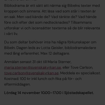
Bibliodrama är ett sätt att närma sig Bibelns texter med
kroppen och sinnena. Att läsa vad som står i texten är
en sak. Men vad kände de? Vad tänkte de? Vad hände
före och efter det som nedtecknades? Tillsammans
utforskar vi och iscensätter texterna så de blir relevanta
i vårt liv.
Du som deltar behöver inte ha några förkunskaper om
Bibeln. Dagen leds av Lotta Geisler, bibliodramaledare
med lång erfarenhet. Max 12 deltagare.
Anmälan senast 31 okt till Maria Sterner,
maria.sterner@svenskakyrkan.se
, eller Tove Carlson,
tove.carlson@svenskakyrkan.se
. Meddela ev specialkost.
Kostnad: 100 kr inkl lunch och fika på för- och
eftermiddagen.
Lördag 14 november 10.00–17.00 i Sjöstadskapellet.