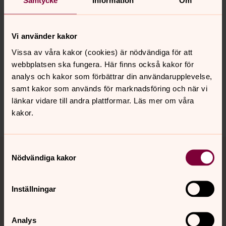
Samtycke
Information
Om
tove.carlson@svenskakyrkan.se
Vi använder kakor
För dig som gått Livsstegen tidigare
Vissa av våra kakor (cookies) är nödvändiga för att
I höst planeras en grupp för dig som har gått Livsstegen
webbplatsen ska fungera. Här finns också kakor för
och vill fortsätta samtala. Gruppen träffas under åtta
analys och kakor som förbättrar din användarupplevelse,
veckor. Veckodag meddelas senare.
samt kakor som används för marknadsföring och när vi
Anmäl intresse redan nu till Birgith Lannerö, samordnare
länkar vidare till andra plattformar. Läs mer om våra
för Livsstegen i Sofia:
birgith.lannero@gmail.com
kakor.
Samtyckesval
Nödvändiga kakor
Meningen med mig
Är du förälder eller har kontakt med barn och unga som
Inställningar
kämpar med oro och känsloreglering? Då är det här en
grupp för dig.
Många barn och unga brottas med starka känslor och
Analys