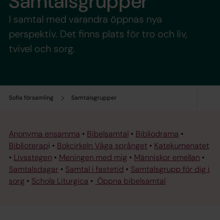
Samtalsgrupper
I samtal med varandra öppnas nya
perspektiv. Det finns plats för tro och liv,
tvivel och sorg.
Sofia församling
Samtalsgrupper
Anonyma ensamma
•
Bibelsamtal
•
Bibliodrama
•
Biblioterap
i •
Bokcirkeln Våga språnget
•
Katekumenatet
•
Livsstegen
•
Meningen med mig
•
Människor emellan
•
Samtalsdagar
•
Samtal i fastetid
•
Samtalsgrupp för dig i
sorg
•
Schola Liturgica
•
Öppna bibelsamtal