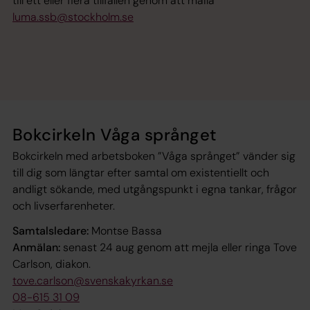
till ett eller flera tillfällen genom att maila
luma.ssb@stockholm.se
Bokcirkeln Våga språnget
Bokcirkeln med arbetsboken ”Våga språnget” vänder sig
till dig som längtar efter samtal om existentiellt och
andligt sökande, med utgångspunkt i egna tankar, frågor
och livserfarenheter.
Samtalsledare:
Montse Bassa
Anmälan:
senast 24 aug genom att mejla eller ringa Tove
Carlson, diakon.
tove.carlson@svenskakyrkan.se
08-615 31 09