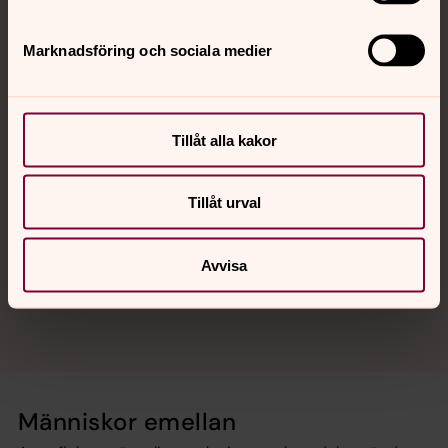
behov som de inte själva kan sätta ord på. Här får du
verktyg för att bemöta dem på ett sätt som stärker ditt
Marknadsföring och sociala medier
barn eller ungdom.
Att lära känna sig själv och sina känslor ger en känsla av
tillhörighet och meningsfullhet i livet.
Tillåt alla kakor
Vi träffas vid sex tillfällen i en trygg och sluten grupp
med max åtta deltagare.
Anmälan till Sandra Vallin, präst,
Tillåt urval
sandra.vallin@svenskakyrkan.se
.
Varannan tisdag 17.00–19.00 på Borgmästargatan 11,
Avvisa
start 29 sept.
Människor emellan