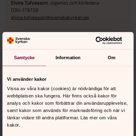
Elvira Tufvesson
, organist och körledare
035-179728
elvira.tufvesson@svenskakyrkan.se
Samtycke
Information
Om
Senast ändrad 28 maj 2024
Synpunkter eller frågor på sidans
innehåll?
Vi använder kakor
snostorps.forsamling@svenskakyrkan.se
Vissa av våra kakor (cookies) är nödvändiga för att
Dela
webbplatsen ska fungera. Här finns också kakor för
analys och kakor som förbättrar din användarupplevelse,
samt kakor som används för marknadsföring och när vi
länkar vidare till andra plattformar. Läs mer om våra
Tillbaka till toppen
Tillbaka till innehållet
kakor.