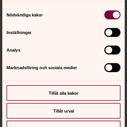
Samtyckesval
Kontakt
Nödvändiga kakor
Inställningar
Kalender
Analys
Hitta snabbt
Marknadsföring och sociala medier
Sociala kanaler
Tillåt alla kakor
Tillåt urval
Jourhavande präst