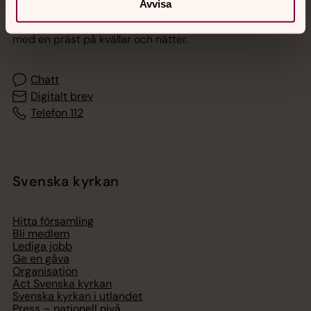
Avvisa
Akut samtals- och krisstöd. Prata eller chatta anonymt
med en präst på kvällar och nätter.
Chatt
Digitalt brev
Telefon 112
Svenska kyrkan
Hitta församling
Bli medlem
Lediga jobb
Ge en gåva
Organisation
Act Svenska kyrkan
Svenska kyrkan i utlandet
Press – nationell nivå