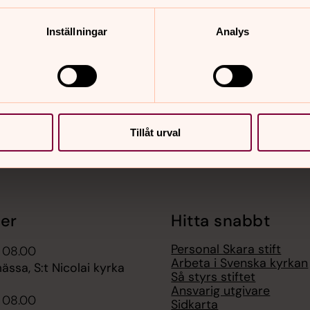
nnehåll?
Inställningar
Analys
Tillåt urval
er
Hitta snabbt
Personal Skara stift
i 08.00
Arbeta i Svenska kyrkan
ssa, S:t Nicolai kyrka
Så styrs stiftet
Ansvarig utgivare
i 08.00
Sidkarta