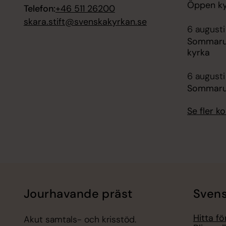
Öppen kyr
Telefon:
+46 511 26200
skara.stift@svenskakyrkan.se
6 august
Sommaruts
kyrka
6 august
Sommarut
Se fler 
Jourhavande präst
Svens
Hitta f
Akut samtals- och krisstöd.