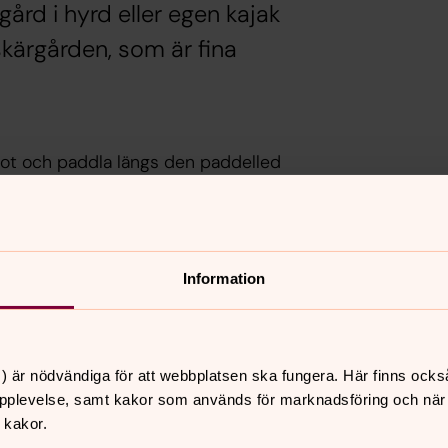
ård i hyrd eller egen kajak
i skärgården, som är fina
anot och paddla längs den paddelled
kvämt så har Skara stift även två
sö. De hyrs ut i samarbete med Naven
aker och kanoter.
Information
) är nödvändiga för att webbplatsen ska fungera. Här finns ocks
pplevelse, samt kakor som används för marknadsföring och när vi
 kakor.