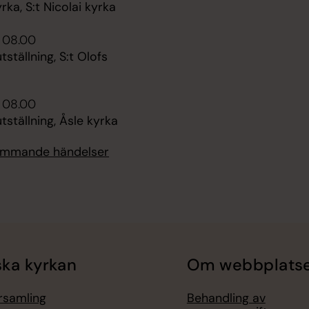
ka, S:t Nicolai kyrka
i 08.00
tällning, S:t Olofs
i 08.00
ställning, Åsle kyrka
kommande händelser
ka kyrkan
Om webbplats
örsamling
Behandling av