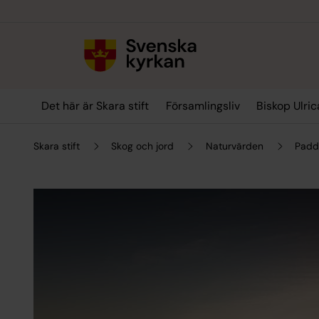
Till innehållet
Till undermeny
Det här är Skara stift
Församlingsliv
Biskop Ulric
Skara stift
Skog och jord
Naturvärden
Paddl