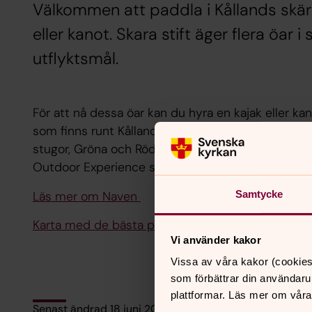
Välkommen att paddla i Kållands skärg
eller kanot. Skara stift äger flera öar 
utflyktsmål.
För att nå dessa öar kan du hyra en kajak eller k
som finns runt Kållandsö. Vill du övernatta mer be
stugor, Gröna och Röda stugan på västra Kålland
Outdoor Experience som även har uthyrning av kaj
Läs mer om Naven
Samtycke
Karta med de bästa paddelstråken runt Kållandsö
Vi använder kakor
Vissa av våra kakor (cookies
som förbättrar din användaru
plattformar. Läs mer om våra
Senast ändrad 18 juni 2020