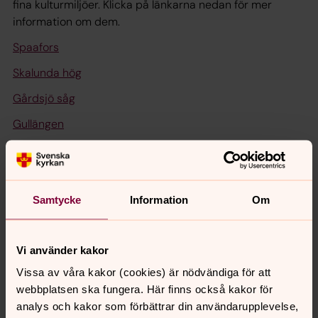
fina kulturmiljöer. Klicka på länkarna nedan för mer
information om dem.
Spaafors
Skalunda hög
Gårdsjö såg
Gullängen
Lövåsens såg
Samtycke
Information
Om
Senast ändrad 26 juni 2020
Vi använder kakor
Synpunkter eller frågor på sidans
Vissa av våra kakor (cookies) är nödvändiga för att
innehåll?
webbplatsen ska fungera. Här finns också kakor för
skara.stift@svenskakyrkan.se
analys och kakor som förbättrar din användarupplevelse,