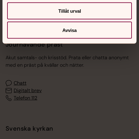
Tillåt urval
Avvisa
Jourhavande präst
Akut samtals- och krisstöd. Prata eller chatta anonymt
med en präst på kvällar och nätter.
Chatt
Digitalt brev
Telefon 112
Svenska kyrkan