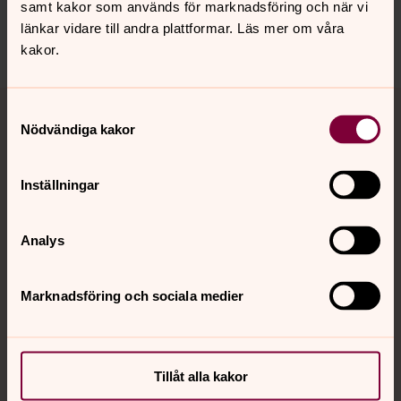
Dela
samt kakor som används för marknadsföring och när vi
länkar vidare till andra plattformar. Läs mer om våra
kakor.
Tillbaka till toppen
Tillbaka till innehållet
Samtyckesval
Nödvändiga kakor
Kontakt
Inställningar
Analys
Kalender
Marknadsföring och sociala medier
Hitta snabbt
Tillåt alla kakor
Sociala kanaler