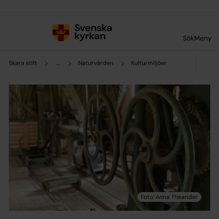
Till innehållet
Till undermeny
Sök
Meny
Skara stift
...
Naturvärden
Kulturmiljöer