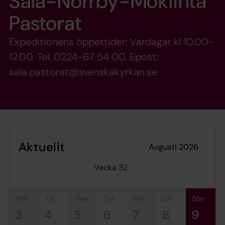
Sala-Norrby-Möklinta
Pastorat
Expeditionens öppettider: Vardagar kl 10.00-
12.00. Tel. 0224-67 54 00. Epost:
sala.pastorat@svenskakyrkan.se
Aktuellt
augusti 2026
Vecka 32
mån
tis
ons
tor
fre
lör
sön
3
4
5
6
7
8
9