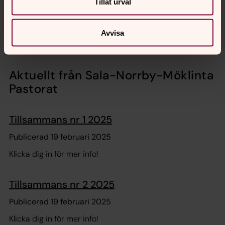
Tillåt urval
Läs om kristen tro
Avvisa
Aktuellt från Sala-Norrby-Möklinta
Pastorat
Tillsammans nr 1 2025
Publicerad 19 februari 2025
Klicka dig in för mer info!
Tillsammans nr 2 2025
Publicerad 19 februari 2025
Klicka dig in för mer info!