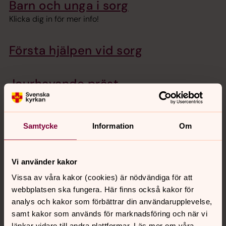
Barn och unga i sorg
Klicka dig in för mer info!
Första hjälpen vid sorg
Jourhavande präst
Kyrkans SOS
Samtycke
Information
Om
Klicka dig in för mer info!
Skriv en bön eller tänd ett ljus på
Vi använder kakor
webben
Vissa av våra kakor (cookies) är nödvändiga för att
webbplatsen ska fungera. Här finns också kakor för
analys och kakor som förbättrar din användarupplevelse,
Anledningar att vara medlem
samt kakor som används för marknadsföring och när vi
De flesta kommer ibland i kontakt med Svenska kyrkan.
länkar vidare till andra plattformar. Läs mer om våra