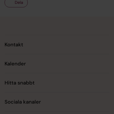
Dela
Tillbaka till toppen
Tillbaka till innehållet
Kontakt
Kalender
Hitta snabbt
Sociala kanaler