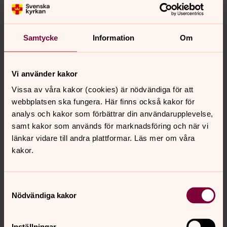
Här finner du de tider ambassaden och konsulaten
har inför valet 2026.
Samtycke
Information
Om
Tider Val 2026 Sveriges Ambassad Rom
Tider Val 2026 Konsulaten i Italien
Vi använder kakor
Vissa av våra kakor (cookies) är nödvändiga för att
webbplatsen ska fungera. Här finns också kakor för
analys och kakor som förbättrar din användarupplevelse,
Aktuellt
samt kakor som används för marknadsföring och när vi
augusti 2026
länkar vidare till andra plattformar. Läs mer om våra
Vecka 32
kakor.
mån
tis
ons
tor
fre
lör
sön
Samtyckesval
3
4
5
6
7
8
9
Nödvändiga kakor
Inställningar