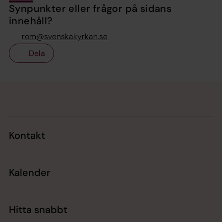
Synpunkter eller frågor på sidans
innehåll?
rom@svenskakyrkan.se
Dela
Tillbaka till toppen
Tillbaka till innehållet
Kontakt
Kalender
Hitta snabbt