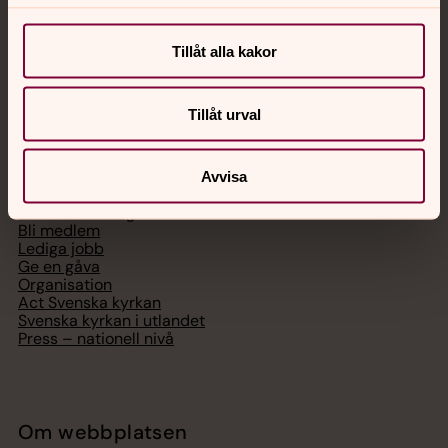
Chatt
Digitalt brev
Tillåt alla kakor
Telefon 112
Tillåt urval
Svenska kyrkan
Avvisa
Hitta församling
Bli medlem
Lediga jobb
Ge en gåva
Organisation
Act Svenska kyrkan
Svenska kyrkan i utlandet
Press – nationell nivå
Om webbplatsen