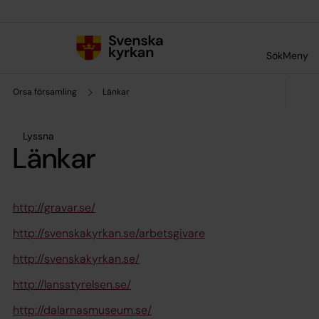
Till innehållet
Till undermeny
Sök
Meny
Orsa församling
Länkar
Lyssna
Länkar
http://gravar.se/
http://svenskakyrkan.se/arbetsgivare
http://svenskakyrkan.se/
http://lansstyrelsen.se/
http://dalarnasmuseum.se/