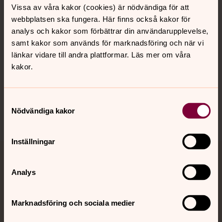
Vissa av våra kakor (cookies) är nödvändiga för att
Kalender
webbplatsen ska fungera. Här finns också kakor för
analys och kakor som förbättrar din användarupplevelse,
samt kakor som används för marknadsföring och när vi
Hitta snabbt
länkar vidare till andra plattformar. Läs mer om våra
kakor.
Sociala kanaler
Samtyckesval
Nödvändiga kakor
Inställningar
Jourhavande präst
Analys
Akut samtals- och krisstöd. Prata eller chatta anonymt
med en präst på kvällar och nätter.
Marknadsföring och sociala medier