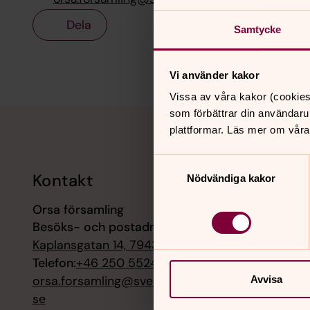
Dela
Samtycke
Vi använder kakor
Vissa av våra kakor (cookies
Tillbaka till toppen
Tillbaka till innehållet
som förbättrar din användaru
plattformar. Läs mer om våra
Samtyckesval
Kontakt
Kalend
Nödvändiga kakor
Orsa församling
9 augusti
Besöks- och postadress:
Friluftsg
vid Skatt
Kaplansgatan 14, 79430 Orsa
kyrka
Telefon:
+46 250 552480
orsa.forsamling@svenskakyrkan.
Avvisa
10 august
se
Kyrkis 0-