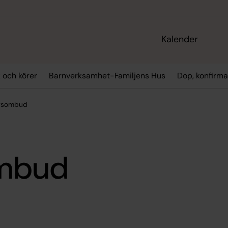
Kalender
 och körer
Barnverksamhet-Familjens Hus
Dop, konfirma
gsombud
ombud