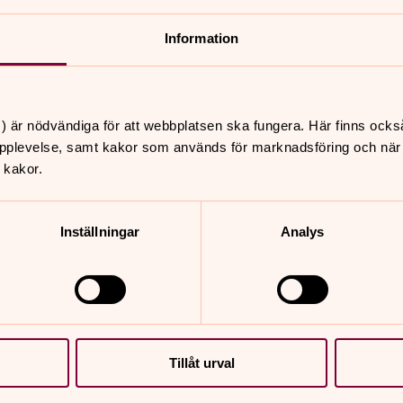
Information
) är nödvändiga för att webbplatsen ska fungera. Här finns ocks
pplevelse, samt kakor som används för marknadsföring och när vi
 kakor.
er
Hitta snabbt
Inställningar
Analys
Sidkarta
 11.00
udstjänst Minneslunden
unge kyrka, Skattunge
Tillåt urval
i 09.00
6 år