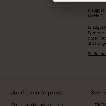
11 august
Kyrkis 0-
12 august
Sommarmu
orgel, Re
Skattung
Se fler 
Jourhavande präst
Svens
Hitta f
Akut samtals- och krisstöd.