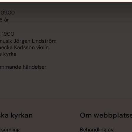
i 09.00
6 år
i 19.00
sik Jörgen Lindström
becka Karlsson violin,
e kyrka
kommande händelser
ka kyrkan
Om webbplats
örsamling
Behandling av