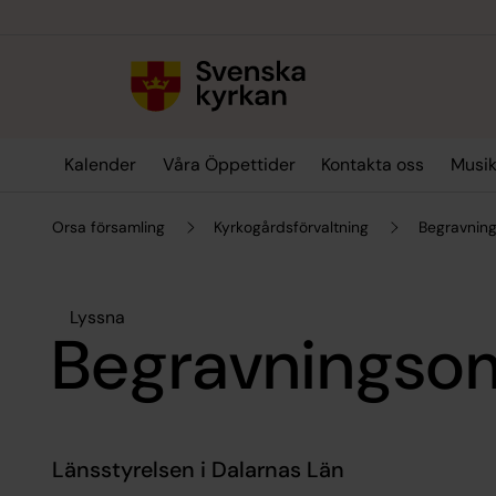
Till innehållet
Till undermeny
Kalender
Våra Öppettider
Kontakta oss
Musik
Orsa församling
Kyrkogårdsförvaltning
Begravnin
Lyssna
Begravnings
Länsstyrelsen i Dalarnas Län