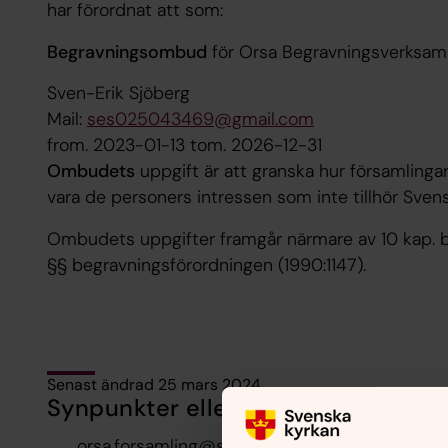
har förordnat att som:
Begravningsombud
för Orsa Begravningsverksam
Sven-Erik Sjöberg
Mail:
ses025043469@gmail.com
from. 2023-01-13 tom. 2026-12-31
Ombudets
uppgift är att granska hur församling
vara de personers intressen som inte tillhör Sven
Ombudets uppgifter framgår närmare av 10 kap. b
§§ begravningsförordningen (1990:1147).
Senast ändrad 25 mars 2024
Synpunkter eller frågor på sidans i
orsa.forsamling@svenskakyrkan.se