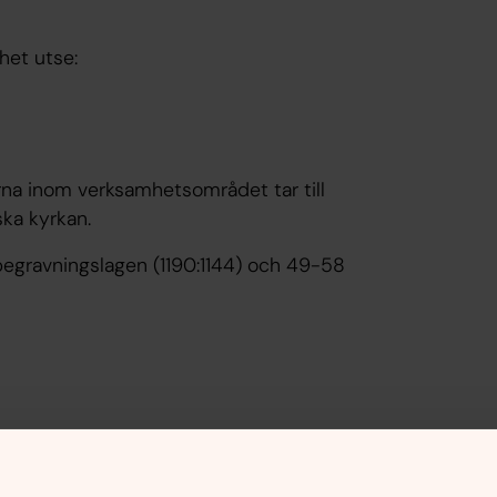
het utse:
arna inom verksamhetsområdet tar till
ska kyrkan.
egravningslagen (1190:1144) och 49-58
nnehåll?