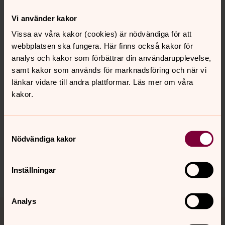
senaste gravsättningen.
Vi använder kakor
Kontakta oss gärna på
Vissa av våra kakor (cookies) är nödvändiga för att
webbplatsen ska fungera. Här finns också kakor för
jesper.johansson@svenskakyrkan.se
analys och kakor som förbättrar din användarupplevelse,
samt kakor som används för marknadsföring och när vi
länkar vidare till andra plattformar. Läs mer om våra
kakor.
Senast ändrad 6 februari 2017
Synpunkter eller frågor på sidans
innehåll?
Samtyckesval
orsa.forsamling@svenskakyrkan.se
Nödvändiga kakor
Dela
Inställningar
Tillbaka till toppen
Tillbaka till innehållet
Analys