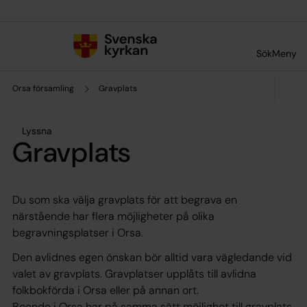
Till innehållet
Till undermeny
Sök
Meny
Orsa församling
Gravplats
Lyssna
Gravplats
Du som ska välja gravplats för att begrava en
närstående har flera möjligheter på olika
begravningsplatser i Orsa.
Den avlidnes egen önskan bör alltid vara vägledande vid
valet av gravplats. Gravplatser upplåts till avlidna
folkbokförda i Orsa eller på annan ort.
Boende i Orsa har på samma sätt möjlighet till gravplats