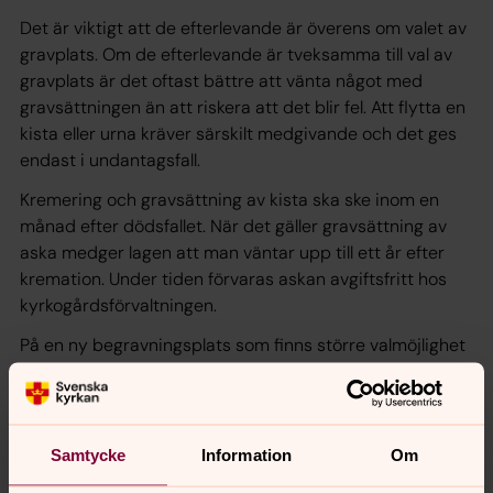
Det är viktigt att de efterlevande är överens om valet av
gravplats. Om de efterlevande är tveksamma till val av
gravplats är det oftast bättre att vänta något med
gravsättningen än att riskera att det blir fel. Att flytta en
kista eller urna kräver särskilt medgivande och det ges
endast i undantagsfall.
Kremering och gravsättning av kista ska ske inom en
månad efter dödsfallet. När det gäller gravsättning av
aska medger lagen att man väntar upp till ett år efter
kremation. Under tiden förvaras askan avgiftsfritt hos
kyrkogårdsförvaltningen.
På en ny begravningsplats som finns större valmöjlighet
vad gäller individuella gravplats för såväl kistgravar som
urngravar.
På äldre kyrkogårdar och begravningsplatser är urvalet
Samtycke
Information
Om
mer begränsat. Oftast handlar det om återanvändning
av en gammal gravplats där minst 25 år förflutit sedan