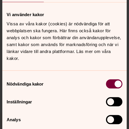
0250-55 24 93
Vi använder kakor
lisa.spannar@svenskakyrkan.se
Vissa av våra kakor (cookies) är nödvändiga för att
Välkommen!
webbplatsen ska fungera. Här finns också kakor för
analys och kakor som förbättrar din användarupplevelse,
samt kakor som används för marknadsföring och när vi
länkar vidare till andra plattformar. Läs mer om våra
Senast ändrad 20 augusti 2024
kakor.
Synpunkter eller frågor på sidans
innehåll?
orsa.forsamling@svenskakyrkan.se
Samtyckesval
Nödvändiga kakor
Dela
Inställningar
Tillbaka till toppen
Tillbaka till innehållet
Analys