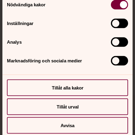
Nödvändiga kakor
Kalender
Inställningar
Hitta snabbt
Analys
Marknadsföring och sociala medier
Sociala kanaler
Tillåt alla kakor
Tillåt urval
Jourhavande präst
Akut samtals- och krisstöd. Prata eller chatta anonymt
Avvisa
med en präst på kvällar och nätter.