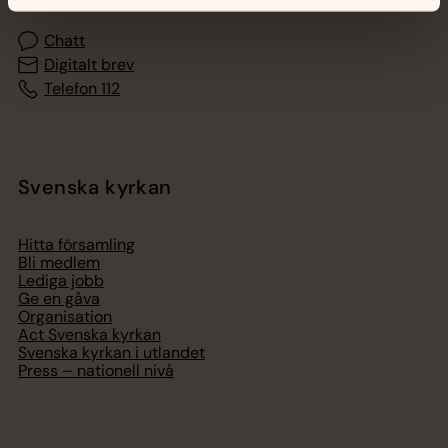
Chatt
Digitalt brev
Telefon 112
Svenska kyrkan
Hitta församling
Bli medlem
Lediga jobb
Ge en gåva
Organisation
Act Svenska kyrkan
Svenska kyrkan i utlandet
Press – nationell nivå