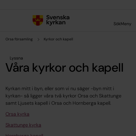
Till innehållet
Till undermeny
Sök
Meny
Orsa församling
Kyrkor och kapell
Lyssna
Våra kyrkor och kapell
Kyrkan mitt i byn, eller som vi nu säger -byn mitt i
kyrkan- så ligger våra två kyrkor Orsa och Skattunge
samt Ljusets kapell i Orsa och Hornberga kapell.
Orsa kyrka
Skattunge kyrka
Hornberga kapell