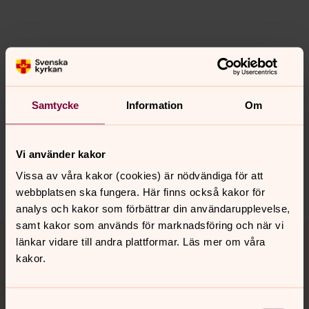
Senast ändrad 15 maj 2024
Synpunkter eller frågor på sidans
Samtycke
Information
Om
innehåll?
orsa.forsamling@svenskakyrkan.se
Vi använder kakor
Dela
Vissa av våra kakor (cookies) är nödvändiga för att
webbplatsen ska fungera. Här finns också kakor för
analys och kakor som förbättrar din användarupplevelse,
Tillbaka till toppen
Tillbaka till innehållet
samt kakor som används för marknadsföring och när vi
länkar vidare till andra plattformar. Läs mer om våra
kakor.
Kontakt
Samtyckesval