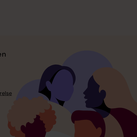
en
relse