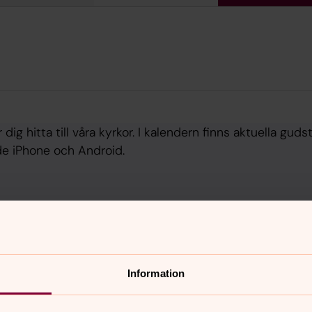
dig hitta till våra kyrkor. I kalendern finns aktuella g
åde iPhone och Android.
Information