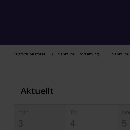
Örgryte pastorat
Sankt Pauli församling
Sankt Pau
Aktuellt
mån
tis
on
3
4
5