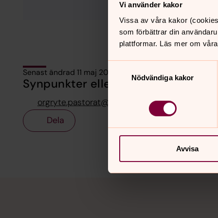
Vi använder kakor
Vissa av våra kakor (cookies
som förbättrar din användaru
plattformar. Läs mer om våra
Samtyckesval
Senast ändrad 11 maj 2026
Nödvändiga kakor
Synpunkter eller frågor på sidans i
orgryte.pastorat@svenskakyrkan.se
Dela
Avvisa
Tillbaka till toppen
Tillbaka till innehållet