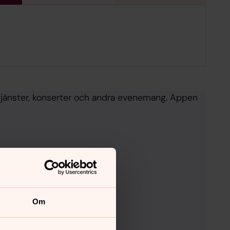
udstjänster, konserter och andra evenemang. Appen
Om