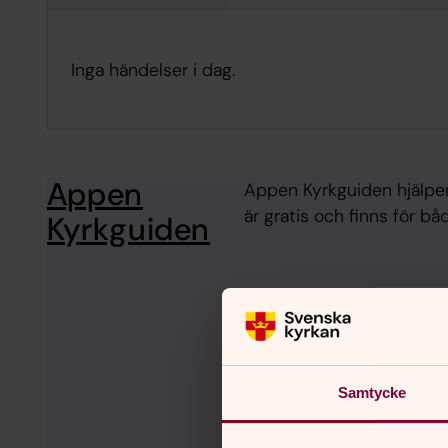
Inga händelser i dag.
Appen
Appen Kyrkguiden hjälper 
är gratis och finns för b
Kyrkguiden
Samtycke