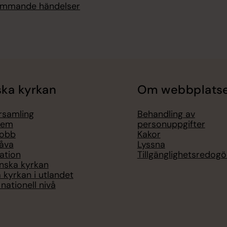
kommande händelser
ka kyrkan
Om webbplats
örsamling
Behandling av
lem
personuppgifter
jobb
Kakor
åva
Lyssna
ation
Tillgänglighetsredogö
nska kyrkan
 kyrkan i utlandet
nationell nivå