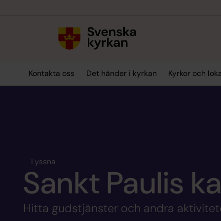
Till innehållet
Till undermeny
Kontakta oss
Det händer i kyrkan
Kyrkor och lok
Lyssna
Sankt Paulis k
Hitta gudstjänster och andra aktivitete