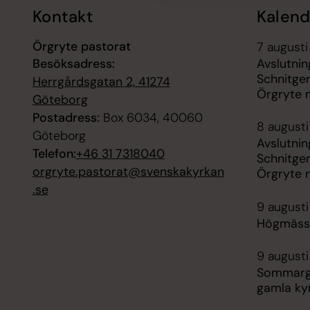
Kontakt
Kalend
Örgryte pastorat
7 augusti
Besöksadress:
Avslutnin
Schnitge
Herrgårdsgatan 2, 41274
Örgryte 
Göteborg
Postadress:
Box 6034, 40060
8 augusti
Göteborg
Avslutnin
Telefon:
+46 31 7318040
Schnitge
orgryte.pastorat@svenskakyrkan
Örgryte 
.se
9 augusti
Högmässa
9 augusti
Sommargu
gamla ky