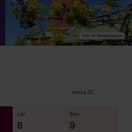
Vecka 32
lör
sön
8
9