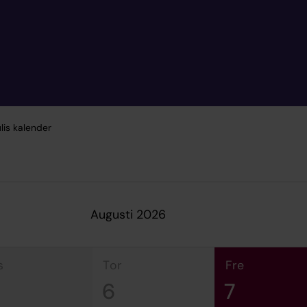
lis kalender
augusti 2026
s
tor
fre
6
7