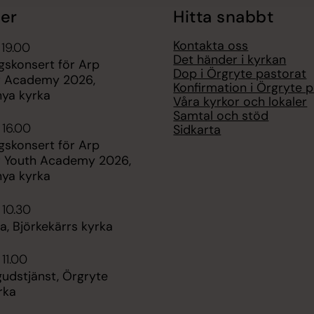
er
Hitta snabbt
Kontakta oss
 19.00
Det händer i kyrkan
gskonsert för Arp
Dop i Örgryte pastorat
r Academy 2026,
Konfirmation i Örgryte 
nya kyrka
Våra kyrkor och lokaler
Samtal och stöd
 16.00
Sidkarta
gskonsert för Arp
r Youth Academy 2026,
nya kyrka
 10.30
, Björkekärrs kyrka
 11.00
dstjänst, Örgryte
rka