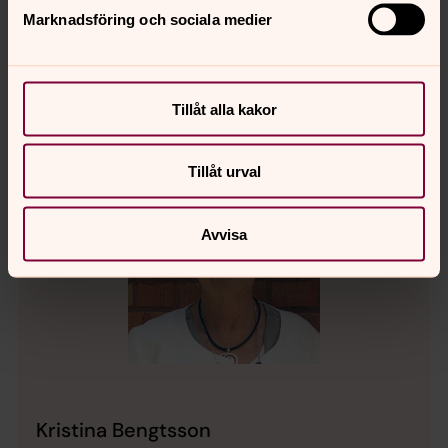
Direkt:
031-731 58 44
Mobil:
073-748 21 16
Marknadsföring och sociala medier
mikael.holmlund@svenskakyrkan.se
E-post:
Tillåt alla kakor
Tillåt urval
Avvisa
Kristina Bengtsson