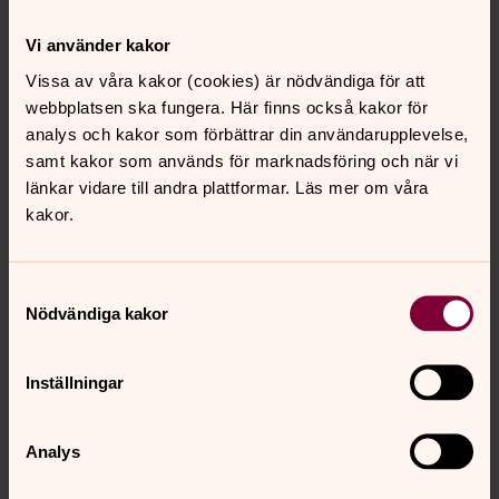
Har du frågor eller problem med anmälan kontakta
Mikael Holmlund.
Vi använder kakor
Vissa av våra kakor (cookies) är nödvändiga för att
webbplatsen ska fungera. Här finns också kakor för
analys och kakor som förbättrar din användarupplevelse,
samt kakor som används för marknadsföring och när vi
länkar vidare till andra plattformar. Läs mer om våra
kakor.
Samtyckesval
Nödvändiga kakor
Inställningar
Mikael Holmlund
Analys
Musiker, Sankt Pauli församling, Örgryte pastorat