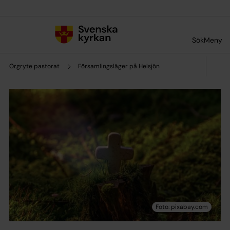
Till innehållet
Till undermeny
Sök
Meny
Örgryte pastorat
Församlingsläger på Helsjön