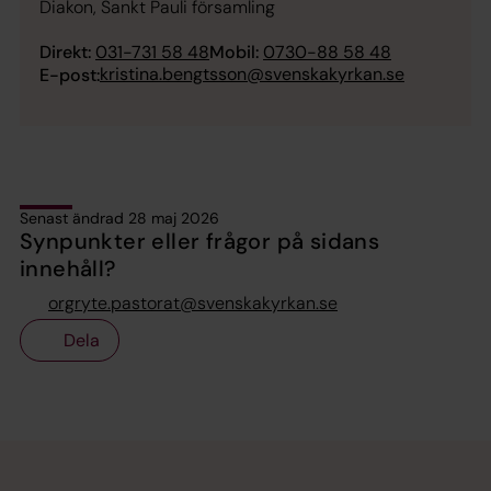
Diakon, Sankt Pauli församling
Direkt:
031-731 58 48
Mobil:
0730-88 58 48
kristina.bengtsson@svenskakyrkan.se
E-post:
Senast ändrad 28 maj 2026
Synpunkter eller frågor på sidans
innehåll?
orgryte.pastorat@svenskakyrkan.se
Dela
Tillbaka till toppen
Tillbaka till innehållet