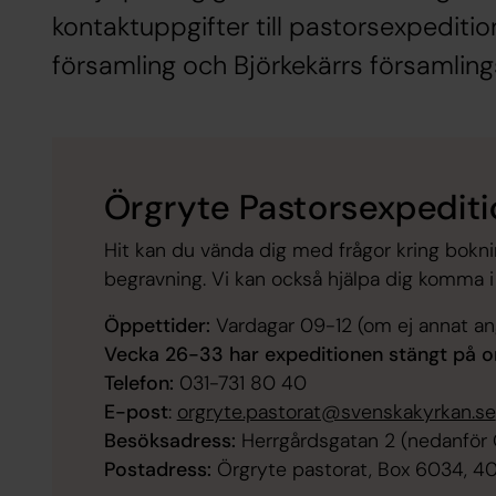
kontaktuppgifter till pastorsexpeditio
församling och Björkekärrs församling
Örgryte Pastorsexpedit
Hit kan du vända dig med frågor kring boknin
begravning. Vi kan också hjälpa dig komma 
Öppettider:
Vardagar 09-12 (om ej annat an
Vecka 26-33 har expeditionen stängt på o
Telefon:
031-731 80 40
E-post
:
orgryte.pastorat@svenskakyrkan.se
Besöksadress:
Herrgårdsgatan 2 (nedanför 
Postadress:
Örgryte pastorat, Box 6034, 4