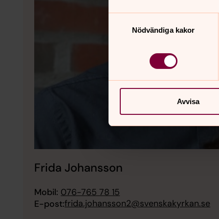
Samtyckesval
Nödvändiga kakor
Avvisa
Frida Johansson
Mobil:
076-765 78 15
frida.johansson2@svenskakyrkan.se
E-post: