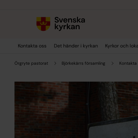
Till innehållet
Till undermeny
Kontakta oss
Det händer i kyrkan
Kyrkor och lok
Örgryte pastorat
Björkekärrs församling
Kontakta