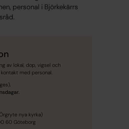
nen, personal i Björkekärrs
sråd.
ion
g av lokal, dop, vigsel och
i kontakt med personal.
ges)
.
nsdagar.
Örgryte nya kyrka)
00 60 Göteborg