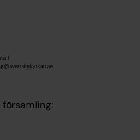
ta 1
ling@svenskakyrkan.se
 församling: