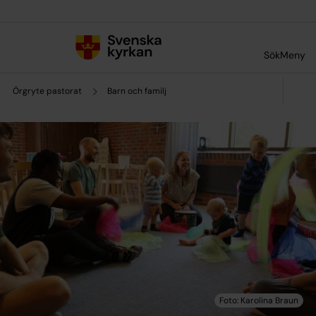
Till innehållet
Till undermeny
Sök
Meny
Örgryte pastorat
Barn och familj