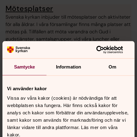
Mötesplatser
Svenska kyrkan inbjuder till mötesplatser och aktiviteter
för alla åldrar. I våra församlingar finns många platser att
mötas på. Tillfällen att möta varandra och Gud i
gudstjänster, samtalsgrupper, vid våra luncher eller
pilgrimsvandringar m.m.
Samtycke
Information
Om
Senast ändrad 10 februari 2025
Synpunkter eller frågor på sidans
Vi använder kakor
innehåll?
Vissa av våra kakor (cookies) är nödvändiga för att
norratjust.pastorat@svenskakyrkan.se
webbplatsen ska fungera. Här finns också kakor för
Dela
analys och kakor som förbättrar din användarupplevelse,
samt kakor som används för marknadsföring och när vi
länkar vidare till andra plattformar. Läs mer om våra
kakor.