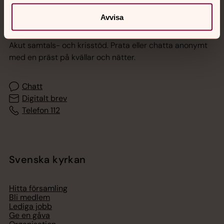
Avvisa
Jourhavande präst
Akut samtals- och krisstöd. Prata eller chatta anonymt
med en präst på kvällar och nätter.
Chatt
Digitalt brev
Telefon 112
Svenska kyrkan
Hitta församling
Bli medlem
Lediga jobb
Ge en gåva