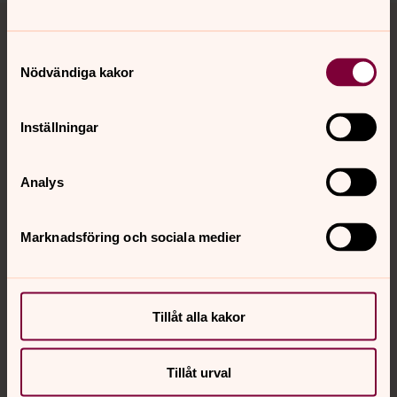
Tillbaka till toppen
Tillbaka till innehållet
Samtyckesval
Nödvändiga kakor
Kontakt
Inställningar
Kalender
Analys
Hitta snabbt
Marknadsföring och sociala medier
Sociala kanaler
Tillåt alla kakor
Tillåt urval