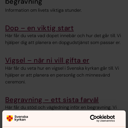
begravning
Information om livets viktiga stunder.
Dop – en viktig start
Här får du veta vad dopet innebär och hur det går till. Vi
hjälper dig att planera en dopgudstjänst som passar er.
Vigsel – när ni vill gifta er
Här får du veta hur en vigsel i Svenska kyrkan går till. Vi
hjälper er att planera en personlig och minnesvärd
ceremoni.
Begravning – ett sista farväl
Här får du stöd och vägledning inför en begravning. Vi
hjälper dig genom hela processen.