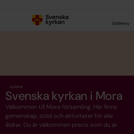
Till innehållet
Till undermeny
Sök
Meny
Lyssna
Svenska kyrkan i Mora
Välkommen till Mora församling. Här finns
gemenskap, stöd och aktiviteter för alla
åldrar. Du är välkommen precis som du är.