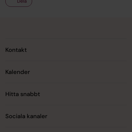
Dela
Tillbaka till toppen
Tillbaka till innehållet
Kontakt
Kalender
Hitta snabbt
Sociala kanaler