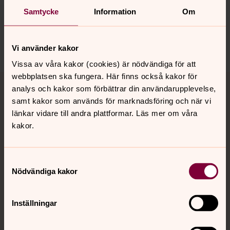
Minnesstund – samlas efter
Samtycke
Information
Om
begravningen
Här kan du läsa om minnesstund efter begravning. Vi
hjälper till att skapa en lugn och fin samling.
Vi använder kakor
Vissa av våra kakor (cookies) är nödvändiga för att
webbplatsen ska fungera. Här finns också kakor för
analys och kakor som förbättrar din användarupplevelse,
Våra kyrkor, platser, medlemskap
samt kakor som används för marknadsföring och när vi
och kyrkogårdar
länkar vidare till andra plattformar. Läs mer om våra
kakor.
Församlingshem och prästgårdar i
Mora
Samtyckesval
I församlingshemmen /prästgårdarna träffas vi för
Nödvändiga kakor
verksamhet, möten och gemenskap.
Inställningar
Medlem
Som medlem är du med och gör det möjligt för kyrkan