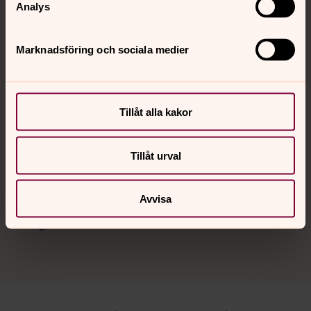
Analys
att göra gott.
Marknadsföring och sociala medier
Kyrkor och kapell
Kyrkorna och kapellen är från olika tidsepoker och har
alla sin egen historia och tillkomst.
Tillåt alla kakor
Kyrkogårdarna i Mora församling
Tillåt urval
Kyrkogårdsförvaltning omfattar sammanlagt 6st
kyrkogårdar och 2st begravningsplatser. Vackra
minnesplatser för dem vi älskar och saknar. Besök våra
Avvisa
kyrkogårdar i VR! (Virtuell verklighet) se dig runt om i
360-grader