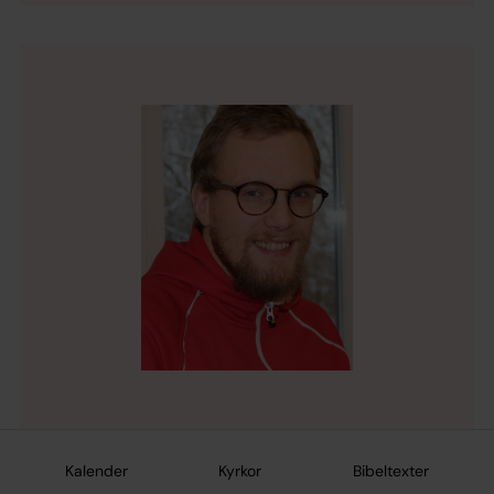
Olof Hornby
Pedagog - Fässberg, Svenska kyrkan Mölndal
Kalender
Kyrkor
Bibeltexter