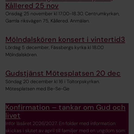
Kållered 25 nov
Onsdag 25 november kl 17.00-18.30. Centrumkyrkan,
Gamla riksvägen 75, Kållered. Anmälan.
Mölndalskören konsert i vintertid3
Lördag 5 december, Fässbergs kyrka kl 18.00
Mölndalskören.
Gudstjänst Mötesplatsen 20 dec
Söndag 20 december kl 16 i Toltorpskyrkan.
Mötesplatsen med Be-Se-Ge
Konfirmation – tankar om Gud och
livet
Inför läsåret 2026/2027. En folder med information
skickas i slutet av april till familjer med en ungdom som