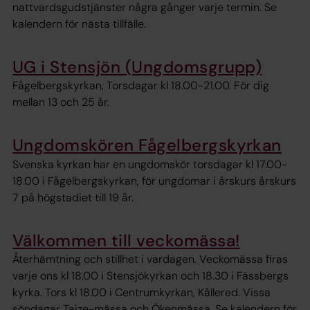
nattvardsgudstjänster några gånger varje termin. Se
kalendern för nästa tillfälle.
UG i Stensjön (Ungdomsgrupp)
Fågelbergskyrkan, Torsdagar kl 18.00-21.00. För dig
mellan 13 och 25 år.
Ungdomskören Fågelbergskyrkan
Svenska kyrkan har en ungdomskör torsdagar kl 17.00-
18.00 i Fågelbergskyrkan, för ungdomar i årskurs årskurs
7 på högstadiet till 19 år.
Välkommen till veckomässa!
Återhämtning och stillhet i vardagen. Veckomässa firas
varje ons kl 18.00 i Stensjökyrkan och 18.30 i Fässbergs
kyrka. Tors kl 18.00 i Centrumkyrkan, Kållered. Vissa
söndagar Taize-mässa och Ökenmässa. Se kalendern för