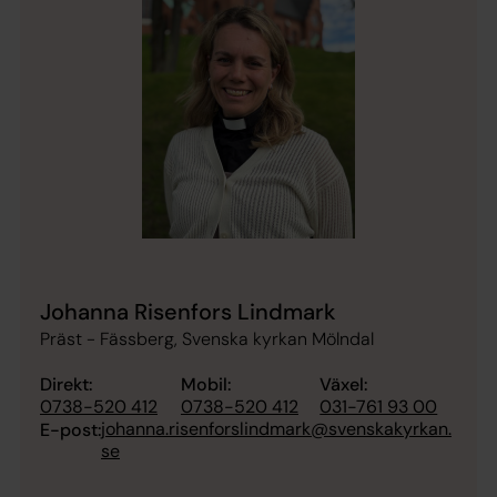
Johanna Risenfors Lindmark
Präst - Fässberg, Svenska kyrkan Mölndal
Direkt:
Mobil:
Växel:
0738-520 412
0738-520 412
031-761 93 00
johanna.risenforslindmark@svenskakyrkan.
E-post:
se