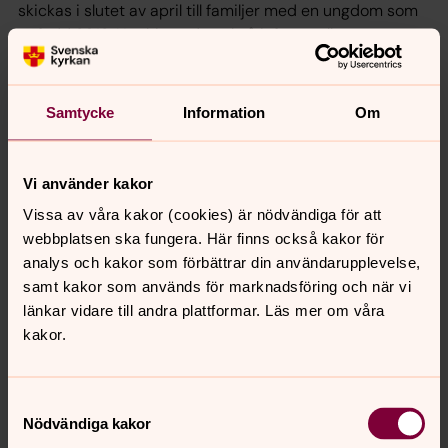
skickas i slutet av april till familjer med en ungdom som
är född 2012. Här hittar du också info om alla grupper
och anmälan till grupperna.
Samtycke
Information
Om
Lärjungaskola
Hösten 2026 kommer vi att ta oss an frågor om ondskan
i världen. Lärjungaskola i Svenska kyrkan Mölndal.
Vi använder kakor
Varannan måndagar kl 18.00-19.30. Öppna träffar. (ingen
Vissa av våra kakor (cookies) är nödvändiga för att
anmälan) Hösten 2026 är vi i Fågelbergskyrkan.
webbplatsen ska fungera. Här finns också kakor för
analys och kakor som förbättrar din användarupplevelse,
Reload - ungdomsgrupp för åk 7-9
samt kakor som används för marknadsföring och när vi
"Reload - en ungdomsgrupp för årskurs 7-9. Anmälan!
länkar vidare till andra plattformar. Läs mer om våra
Tisdagar kl. 18.00–20.30 (med drop in från kl. 17.00)
kakor.
Prästgårdsgatan 26 (från VT 26). För- och efterhäng
från kl 17.00-21.00
Samtyckesval
Nödvändiga kakor
Resa till Taizé, Frankrike 1-9