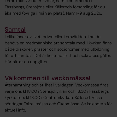
i Frankrike. Är du 15 -29 år, samt konfirmerad i
Fässbergs, Stensjöns eller Kållereds församling får du
åka med (övriga i mån av plats). När? 1-9 aug 2026.
Samtal
I olika faser av livet, privat eller i omvärlden, kan du
behöva en medmänniska att samtala med. I kyrkan finns
både diakoner, präster och socionomer med utbildning
för att samtala. Det är kostnadsfritt och sekretess gäller.
Här hittar du uppgifter.
Välkommen till veckomässa!
Återhämtning och stillhet i vardagen. Veckomässa firas
varje ons kl 18.00 i Stensjökyrkan och 18.30 i Fässbergs
kyrka. Tors kl 18.00 i Centrumkyrkan, Kållered. Vissa
söndagar Taize-mässa och Ökenmässa. Se kalendern för
aktuell info.