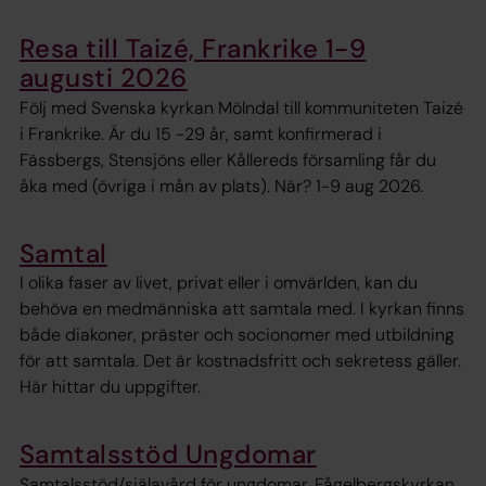
Resa till Taizé, Frankrike 1-9
augusti 2026
Följ med Svenska kyrkan Mölndal till kommuniteten Taizé
i Frankrike. Är du 15 -29 år, samt konfirmerad i
Fässbergs, Stensjöns eller Kållereds församling får du
åka med (övriga i mån av plats). När? 1-9 aug 2026.
Samtal
I olika faser av livet, privat eller i omvärlden, kan du
behöva en medmänniska att samtala med. I kyrkan finns
både diakoner, präster och socionomer med utbildning
för att samtala. Det är kostnadsfritt och sekretess gäller.
Här hittar du uppgifter.
Samtalsstöd Ungdomar
Samtalsstöd/själavård för ungdomar. Fågelbergskyrkan,