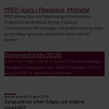
PREP-kurs i Fässberg, Mölndal
PREP (Prevention and Relationship Enhancement
Program) friskvårdskurs för par. Fokus på
kommunikation, förväntningar och problemlösning. Inget
privat delas i gruppen, samtal sker bara med din
partner.
Sommarfritids 2026
V 25, FULLT! Mån- ons 15-17 juni kl 10-16 vid Fässbergs
Mariagård i Pedagogen Park. Samt i Stensjön v 33 11-13
augusti. kl 10-15. Anmälan via formulär!
Senast ändrad 16 april 2026
Synpunkter eller frågor på sidans
innehåll?