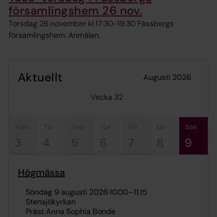
församlingshem 26 nov.
Torsdag 26 november kl 17:30-19:30 Fässbergs
församlingshem. Anmälan.
Aktuellt
augusti 2026
Vecka 32
mån
tis
ons
tor
fre
lör
sön
3
4
5
6
7
8
9
Högmässa
söndag 9 augusti 2026
·
10.00
–
11.15
Stensjökyrkan
Präst Anna Sophia Bonde