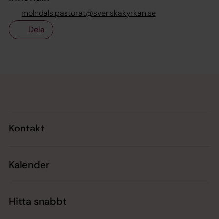
molndals.pastorat@svenskakyrkan.se
Dela
Tillbaka till toppen
Tillbaka till innehållet
Kontakt
Kalender
Hitta snabbt