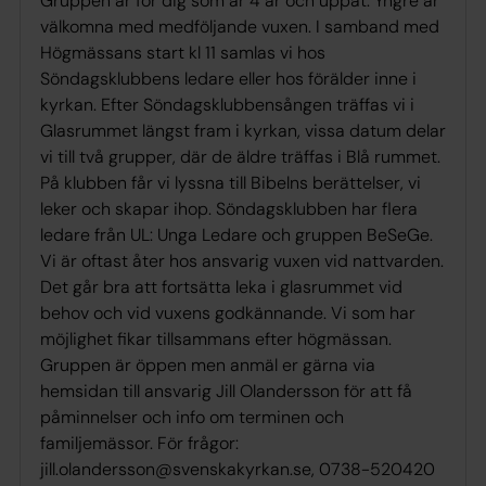
Gruppen är för dig som är 4 år och uppåt. Yngre är
välkomna med medföljande vuxen. I samband med
Högmässans start kl 11 samlas vi hos
Söndagsklubbens ledare eller hos förälder inne i
kyrkan. Efter Söndagsklubbensången träffas vi i
Glasrummet längst fram i kyrkan, vissa datum delar
vi till två grupper, där de äldre träffas i Blå rummet.
På klubben får vi lyssna till Bibelns berättelser, vi
leker och skapar ihop. Söndagsklubben har flera
ledare från UL: Unga Ledare och gruppen BeSeGe.
Vi är oftast åter hos ansvarig vuxen vid nattvarden.
Det går bra att fortsätta leka i glasrummet vid
behov och vid vuxens godkännande. Vi som har
möjlighet fikar tillsammans efter högmässan.
Gruppen är öppen men anmäl er gärna via
hemsidan till ansvarig Jill Olandersson för att få
påminnelser och info om terminen och
familjemässor. För frågor:
jill.olandersson@svenskakyrkan.se, 0738-520420