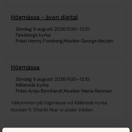
Högmässa - även digital
söndag 9 augusti 2026
·
11.00
–
12.10
Fässbergs kyrka
Präst Henny Forsberg
Musiker George Keczán
Högmässa
söndag 9 augusti 2026
·
11.00
–
12.10
Kållereds kyrka
Präst Antje Bernhardt
Musiker Maria Renman
Välkommen på högmässa vid Kållereds kyrka
klockan 11. Efteråt fikar vi under träden.