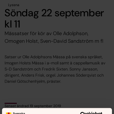
Lyssna
Söndag 22 september
kl 11
Mässatser för kör av Olle Adolphson,
Omogen Holst, Sven-David Sandström m fl
Satser ur Olle Adolphsons Mässa på svenska språket,
Imogen Holsts Mässa i a-moll samt à cappellamusik av
S-D Sandström och Fredrik Sixten. Sonny Jansson,
dirigent, Anders Frisk, orgel. Johannes Söderqvist och
Daniel Götschenhjelm, präster.
Senast ändrad 19 september 2019
Synpunkter eller frågor på sidans