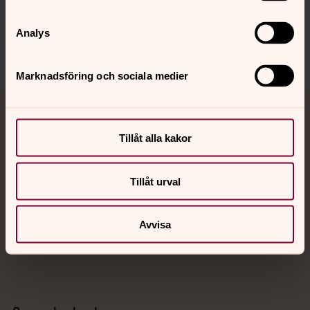
Sociala kanaler
Analys
Marknadsföring och sociala medier
Jourhavande präst
Tillåt alla kakor
Akut samtals- och krisstöd. Prata eller chatta anonymt
med en präst på kvällar och nätter.
Tillåt urval
Chatt
Avvisa
Digitalt brev
Telefon 112