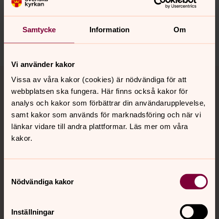
innehåll?
sanktmatteus.info@svenskakyrkan.se
Samtycke
Information
Om
Dela
Vi använder kakor
Tillbaka till toppen
Tillbaka till innehållet
Vissa av våra kakor (cookies) är nödvändiga för att
webbplatsen ska fungera. Här finns också kakor för
analys och kakor som förbättrar din användarupplevelse,
samt kakor som används för marknadsföring och när vi
Kontakt
länkar vidare till andra plattformar. Läs mer om våra
kakor.
Kalender
Samtyckesval
Nödvändiga kakor
Hitta snabbt
Inställningar