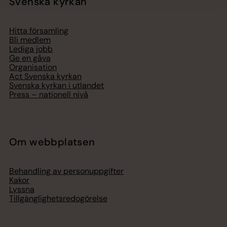
Svenska kyrkan
Hitta församling
Bli medlem
Lediga jobb
Ge en gåva
Organisation
Act Svenska kyrkan
Svenska kyrkan i utlandet
Press – nationell nivå
Om webbplatsen
Behandling av personuppgifter
Kakor
Lyssna
Tillgänglighetsredogörelse