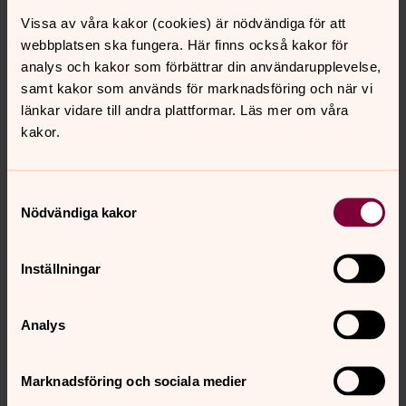
Vissa av våra kakor (cookies) är nödvändiga för att
webbplatsen ska fungera. Här finns också kakor för
Fakta om kyrkan
analys och kakor som förbättrar din användarupplevelse,
Låt statistik, ekonomi och historia berätta mer om
samt kakor som används för marknadsföring och när vi
Svenska kyrkan.
länkar vidare till andra plattformar. Läs mer om våra
kakor.
Samtyckesval
Nödvändiga kakor
Räkna ut
din kyrkoavgift
Stjärna (*) betyder att du måste fylla i fältet.
Inställningar
Analys
Adress
*
Marknadsföring och sociala medier