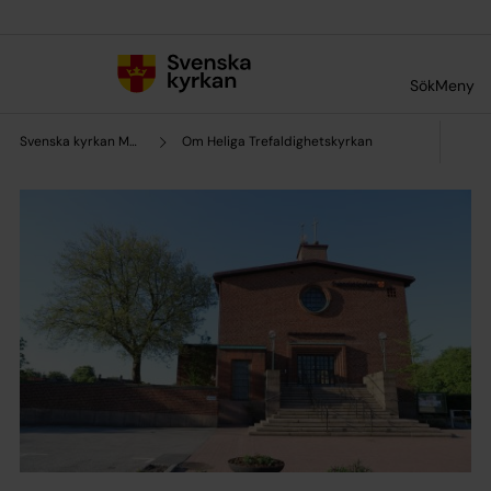
Till innehållet
Till undermeny
Sök
Meny
Svenska kyrkan Malmö
Om Heliga Trefaldighetskyrkan