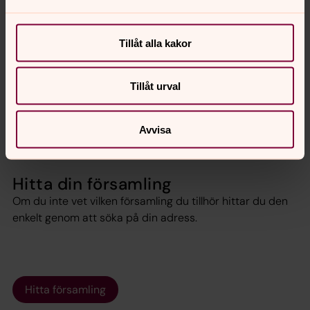
Jag är över 65 år.
Tillåt alla kakor
Räkna ut din kyrkoavgift
Tillåt urval
Avvisa
Hitta din församling
Om du inte vet vilken församling du tillhör hittar du den
enkelt genom att söka på din adress.
Hitta församling