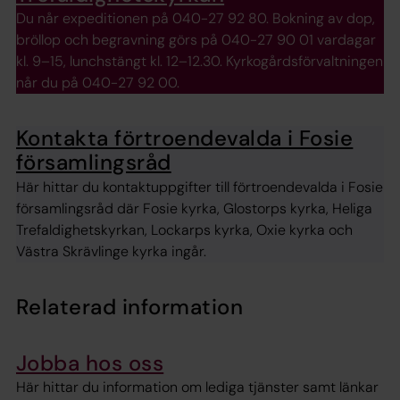
Du når expeditionen på 040-27 92 80. Bokning av dop,
bröllop och begravning görs på 040-27 90 01 vardagar
kl. 9–15, lunchstängt kl. 12–12.30. Kyrkogårdsförvaltningen
når du på 040-27 92 00.
Kontakta förtroendevalda i Fosie
församlingsråd
Här hittar du kontaktuppgifter till förtroendevalda i Fosie
församlingsråd där Fosie kyrka, Glostorps kyrka, Heliga
Trefaldighetskyrkan, Lockarps kyrka, Oxie kyrka och
Västra Skrävlinge kyrka ingår.
Relaterad information
Jobba hos oss
Här hittar du information om lediga tjänster samt länkar