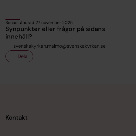
Senast ändrad 27 november 2025
Synpunkter eller frågor på sidans
innehåll?
svenskakyrkan.malmo@svenskakyrkan.se
Dela
Tillbaka till toppen
Tillbaka till innehållet
Kontakt