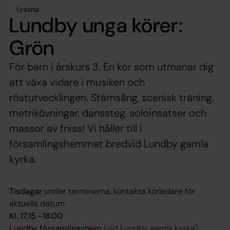
Lyssna
Lundby unga körer:
Grön
För barn i årskurs 3. En kör som utmanar dig
att växa vidare i musiken och
röstutvecklingen. Stämsång, scenisk träning,
metrikövningar, danssteg, soloinsatser och
massor av fniss! Vi håller till i
församlingshemmet bredvid Lundby gamla
kyrka.
Tisdagar
under terminerna, kontakta körledare för
aktuella datum
Kl. 17.15 -18.00
Lundby församlingshem
(vid Lundby gamla kyrka)