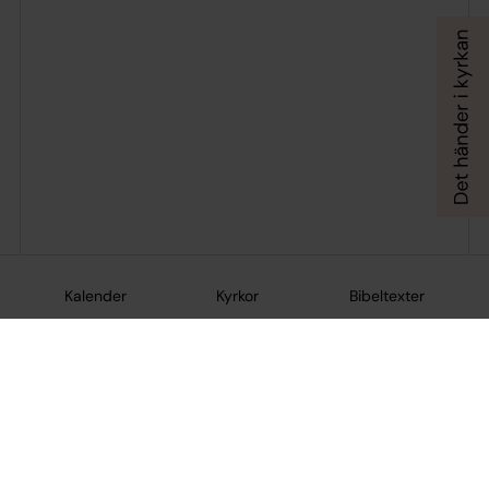
Kalender
Kyrkor
Bibeltexter