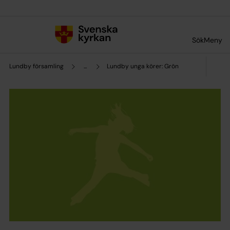
Till innehållet
Till undermeny
Sök
Meny
Lundby församling
...
Lundby unga körer: Grön