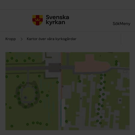
Till innehållet
Till undermeny
Sök
Meny
Kropp
Kartor över våra kyrkogårdar