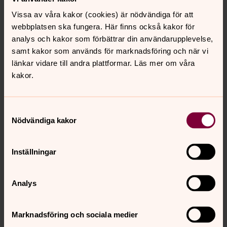
Kropps_kyrkogård_kv_III_U
Vissa av våra kakor (cookies) är nödvändiga för att
webbplatsen ska fungera. Här finns också kakor för
Kropps_kyrkogård_kv_I-II
analys och kakor som förbättrar din användarupplevelse,
Kropps_kyrkogård_kv_IV
samt kakor som används för marknadsföring och när vi
länkar vidare till andra plattformar. Läs mer om våra
Kropps_kyrkogård_kv_VI-VII
kakor.
Frillestads kyrkogård:
Samtyckesval
Frillestads_kyrkogård_översikt
Nödvändiga kakor
Frillestads_kyrkogård_kv_I-VI
Frillestads_kyrkogård_kv_VII-IX
Inställningar
Hässlunda kyrkogård:
Analys
Hässlunda_kyrkogård_översikt
Marknadsföring och sociala medier
Hässlunda_kyrkogård_kv_A-K