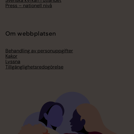
Svenska kyrkan i utlandet
Press – nationell nivå
Om webbplatsen
Behandling av personuppgifter
Kakor
Lyssna
Tillgänglighetsredogörelse