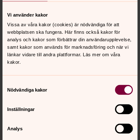
Hitta till S:t Olovsgården, Köping
Vi använder kakor
Karta med koordinater på Google
(öppnas i nytt
fönster).
Vissa av våra kakor (cookies) är nödvändiga för att
webbplatsen ska fungera. Här finns också kakor för
analys och kakor som förbättrar din användarupplevelse,
samt kakor som används för marknadsföring och när vi
länkar vidare till andra plattformar. Läs mer om våra
kakor.
Senast ändrad 7 mars 2022
Synpunkter eller frågor på sidans
innehåll?
Samtyckesval
Nödvändiga kakor
kopingsbygden.forsamling@svenskakyrkan.se
Dela
Inställningar
Analys
Tillbaka till toppen
Tillbaka till innehållet