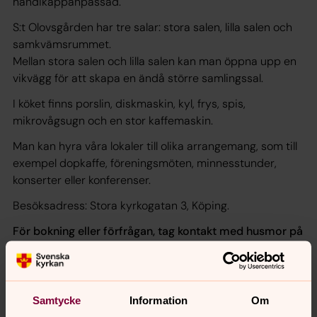
handikappanpassad.
S:t Olovsgården har tre salar: stora salen, lilla salen och
samkvämsrummet.
Mellan stora salen och lilla salen kan man öppna upp en
vikvägg för att skapa en ändå större samlingssal.
I köket finns porslin, diskmaskin, kyl, frys, spis,
mikrovågsugn och en stor kaffemaskin.
Man kan hyra våra lokaler till olika arrangemang, som till
exempel dopkaffe, föreningsmöten, minnesstunder,
konserter eller konferenser.
Besöksadress: Stora kyrkogatan 3, Köping.
För bokning eller förfrågan, tag kontakt med husmor på
telefon 0221-77 30 16 eller via e-post
koping.servicegruppen@svenskakyrkan.se
Samtycke
Information
Om