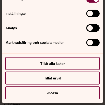
Kalender
Inställningar
Hitta snabbt
Analys
Sociala kanaler
Marknadsföring och sociala medier
Tillåt alla kakor
Jourhavande präst
Tillåt urval
Akut samtals- och krisstöd. Prata eller chatta anonymt
med en präst på kvällar och nätter.
Avvisa
Chatt