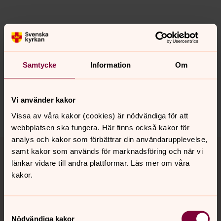
Senast ändrad 3 april 2025
Synpunkter eller frågor på sidans
innehåll?
Samtycke
Information
Om
kalmar.pastorat@svenskakyrkan.se
Dela
Vi använder kakor
Vissa av våra kakor (cookies) är nödvändiga för att
webbplatsen ska fungera. Här finns också kakor för
analys och kakor som förbättrar din användarupplevelse,
Tillbaka till toppen
Tillbaka till innehållet
samt kakor som används för marknadsföring och när vi
länkar vidare till andra plattformar. Läs mer om våra
kakor.
Kontakt
Samtyckesval
Nödvändiga kakor