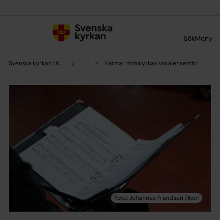
Till innehållet
Till undermeny
Sök
Meny
Svenska kyrkan i Kalmar
...
Kalmar domkyrkas vokalensemble