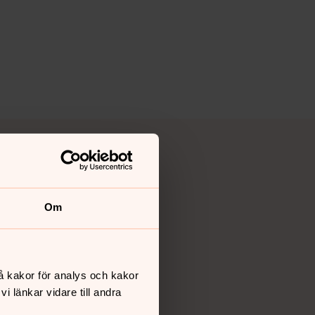
Om
å kakor för analys och kakor
 länkar vidare till andra