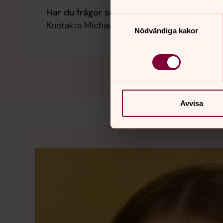
Har du frågor som rör Kalmars begravnin
Samtyckesval
Kontakta Michael Jonsson.
Nödvändiga kakor
Avvisa