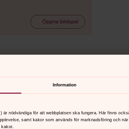
Öppna bildspel
Information
ch eventuell intervjuförfrågan?
jälper hon dig vidare.
Kontakta Victor Ramström.
) är nödvändiga för att webbplatsen ska fungera. Här finns ocks
pplevelse, samt kakor som används för marknadsföring och när vi
ktige?
Kontakta Lena Hallengren.
 kakor.