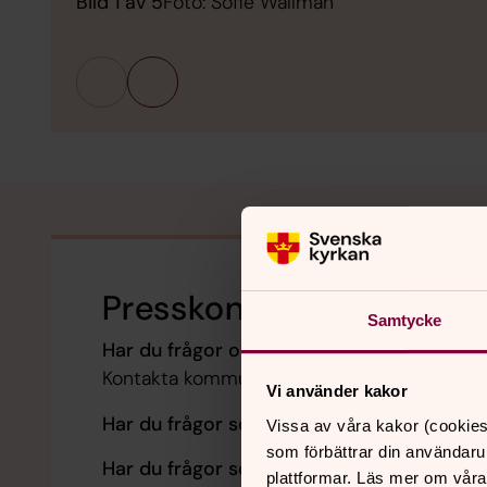
Bild 1 av 5
Foto: Sofie Wallman
Presskontakt
Samtycke
Har du frågor om pastoratets verksamhet o
Kontakta kommunikatör Isabell Karlsson, så h
Vi använder kakor
Har du frågor som rör beslut i kyrkorådet?
Vissa av våra kakor (cookies
som förbättrar din användaru
Har du frågor som rör beslut i kyrkofullmä
plattformar. Läs mer om våra