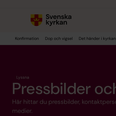
Till innehållet
Till undermeny
Konfirmation
Dop och vigsel
Det händer i kyrkan
Lyssna
Pressbilder o
Här hittar du pressbilder, kontaktpers
medier.