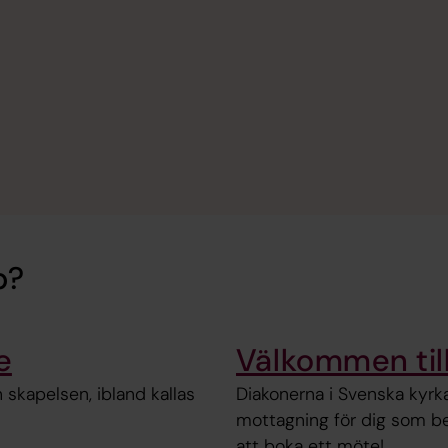
p?
e
Välkommen til
kapelsen, ibland kallas
Diakonerna i Svenska kyrk
mottagning för dig som beh
att boka ett möte!