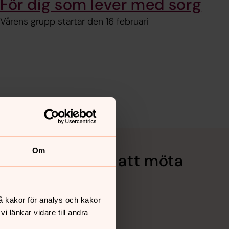
För dig som lever med sorg
Vårens grupp startar den 16 februari
Om
et finns stöd för att möta
å kakor för analys och kakor
 länkar vidare till andra
Be