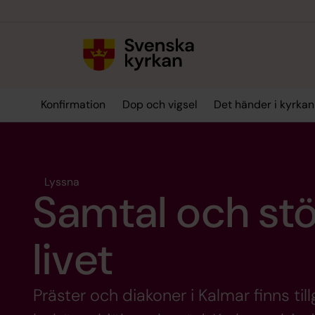
Till innehållet
Till undermeny
Konfirmation
Dop och vigsel
Det händer i kyrkan
Lyssna
Samtal och s
livet
Präster och diakoner i Kalmar finns til