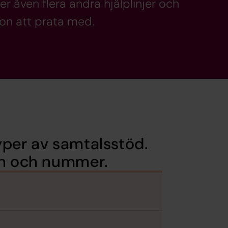
r även flera andra hjälplinjer och
on att prata med.
yper av samtalsstöd.
on och nummer.