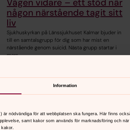
Vägen vidare – ett stöd när
någon närstående tagit sitt
liv
Sjukhuskyrkan på Länssjukhuset Kalmar bjuder in
till en samtalsgrupp för dig som har mist en
närstående genom suicid. Nästa grupp startar i
mars.
Information
ek, vänskap eller familjeband. D
) är nödvändiga för att webbplatsen ska fungera. Här finns ocks
pplevelse, samt kakor som används för marknadsföring och när vi
Prata med någon
 kakor.