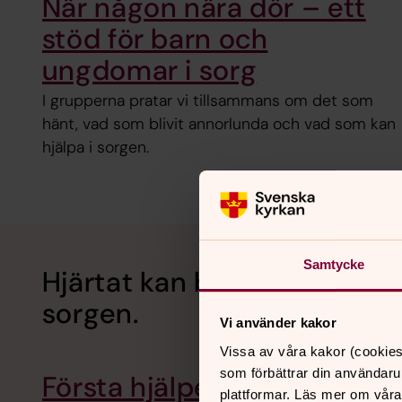
När någon nära dör – ett
stöd för barn och
ungdomar i sorg
I grupperna pratar vi tillsammans om det som
hänt, vad som blivit annorlunda och vad som kan
hjälpa i sorgen.
Samtycke
Hjärtat kan brista – av kärl
sorgen.
Vi använder kakor
Vissa av våra kakor (cookies
som förbättrar din användaru
Första hjälpen vid
plattformar. Läs mer om våra