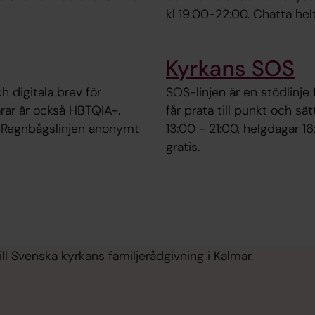
kl 19:00-22:00. Chatta hel
Kyrkans SOS
h digitala brev för
SOS-linjen är en stödlinje f
rar är också HBTQIA+.
får prata till punkt och s
a Regnbågslinjen anonymt
13:00 - 21:00, helgdagar 1
gratis.
l Svenska kyrkans familjerådgivning i Kalmar.