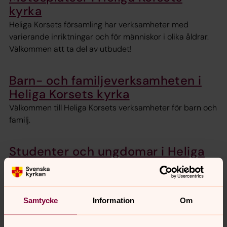
kyrka
Heliga Korsets församling har verksamheter med
varierande inriktningar och för människor i olika åldrar.
Välkommen att ta del av utbudet!
Barn- och familjeverksamheten i
Heliga Korsets kyrka
Välkommen till Heliga Korsets verksamheter för barn och
familj.
Studenter och ungdomar i Heliga
Korsets kyrka
Välkommen till Heliga Korsets verksamheter för
studenter och ungdomar
Samtycke
Information
Om
Musik och sång i Heliga Korsets