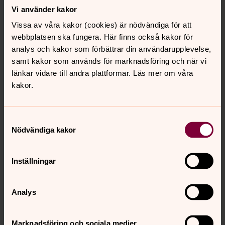
kyrka
Vi använder kakor
Välkommen till kör- och musiklivet i Heliga Korset
Vissa av våra kakor (cookies) är nödvändiga för att
webbplatsen ska fungera. Här finns också kakor för
analys och kakor som förbättrar din användarupplevelse,
Om Heliga Korset
samt kakor som används för marknadsföring och när vi
länkar vidare till andra plattformar. Läs mer om våra
Kontakta oss i Heliga Korset
kakor.
Vi arbetar i Heliga Korset. Välkommen att kontakta oss!
Samtyckesval
Nödvändiga kakor
Inställningar
Analys
Marknadsföring och sociala medier