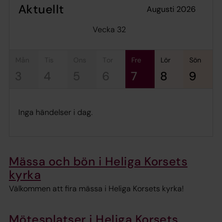
Aktuellt
augusti 2026
Vecka 32
mån
tis
ons
tor
fre
lör
sön
3
4
5
6
7
8
9
Inga händelser i dag.
Mässa och bön i Heliga Korsets
kyrka
Välkommen att fira mässa i Heliga Korsets kyrka!
Mötesplatser i Heliga Korsets