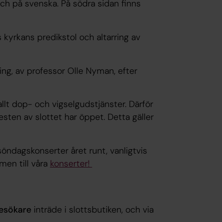
ch på svenska. På södra sidan finns
 kyrkans predikstol och altarring av
ng, av professor Olle Nyman, efter
llt dop- och vigselgudstjänster. Därför
 resten av slottet har öppet. Detta gäller
 söndagskonserter året runt, vanligtvis
men till våra
konserter!
besökare
inträde i slottsbutiken, och via