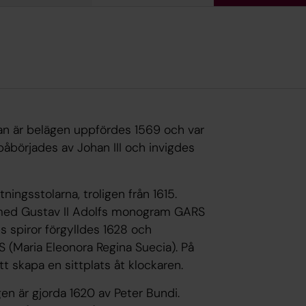
an är belägen uppfördes 1569 och var
påbörjades av Johan III och invigdes
ingsstolarna, troligen från 1615.
s med Gustav II Adolfs monogram GARS
s spiror förgylldes 1628 och
(Maria Eleonora Regina Suecia). På
t skapa en sittplats åt klockaren.
en är gjorda 1620 av Peter Bundi.