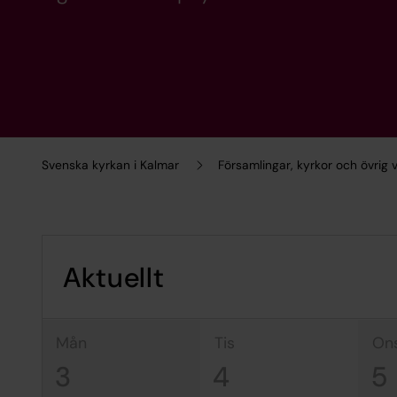
Svenska kyrkan i Kalmar
Församlingar, kyrkor och övrig
Aktuellt
mån
tis
on
3
4
5