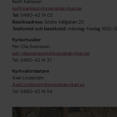
Keith Karlsson
keith.karlsson@svenskakyrkan.se
Tel:
0480-42 14 02
Besöksadress:
Södra Vallgatan 25
Telefontid och besökstid:
måndag-fredag 9.00-12.
Kyrkomusiker
Per-Ola Svensson
per-ola.svensson@svenskakyrkan.se
Tel: 0480-42 14 37
Kyrkvaktmästare
Axel Lindström
Axel.Lindstrom@svenskakyrkan.se
Tel: 0480-42 14 54