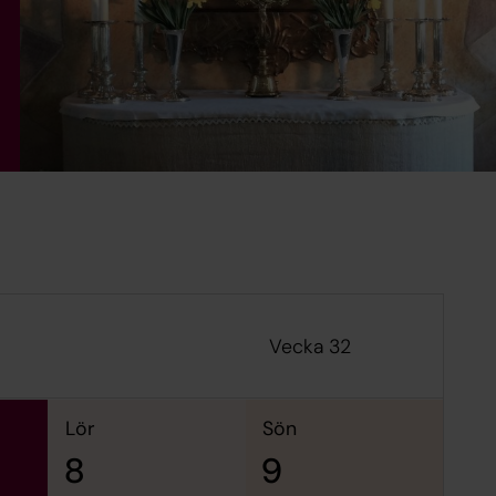
Vecka 32
lör
sön
8
9