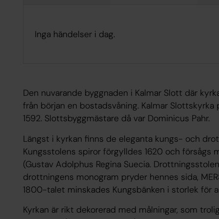
Inga händelser i dag.
Den nuvarande byggnaden i Kalmar Slott där kyrk
från början en bostadsvåning. Kalmar Slottskyrka 
1592. Slottsbyggmästare då var Dominicus Pahr.
Längst i kyrkan finns de eleganta kungs- och drottn
Kungsstolens spiror förgylldes 1620 och försåg
(Gustav Adolphus Regina Suecia. Drottningsstolen
drottningens monogram pryder hennes sida, MERS 
1800-talet minskades Kungsbänken i storlek för at
Kyrkan är rikt dekorerad med målningar, som trolig