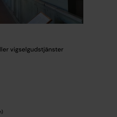
ller vigselgudstjänster
n)