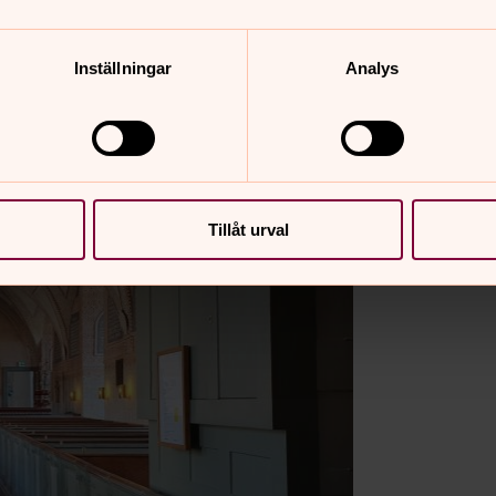
är
slottet är stängt
och det heller inte
Inställningar
Analys
r inte.
Tillåt urval