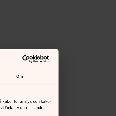
Om
å kakor för analys och kakor
 länkar vidare till andra