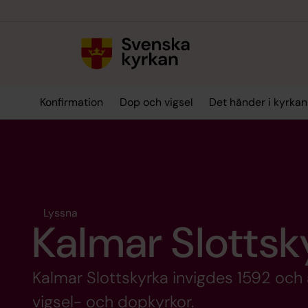
Till innehållet
Till undermeny
Konfirmation
Dop och vigsel
Det händer i kyrkan
Lyssna
Kalmar Slottsk
Kalmar Slottskyrka invigdes 1592 och 
vigsel- och dopkyrkor.