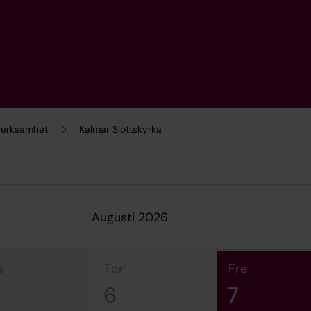
 verksamhet
Kalmar Slottskyrka
augusti 2026
s
tor
fre
6
7