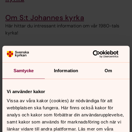
Om S:t Johannes kyrka
Här hittar du intressant information om vår 1980-tals
kyrka!
Kontakta oss i Johannes
Vi arbetar i S:t Johannes. Välkommen att kontakta oss!
Samtycke
Information
Om
S:t Johannes församling på
Vi använder kakor
sociala medier!
Vissa av våra kakor (cookies) är nödvändiga för att
Instagram
@st.johanneskalmar
webbplatsen ska fungera. Här finns också kakor för
analys och kakor som förbättrar din användarupplevelse,
Facebook
Kalmar S:t Johannes församling
samt kakor som används för marknadsföring och när vi
länkar vidare till andra plattformar. Läs mer om våra