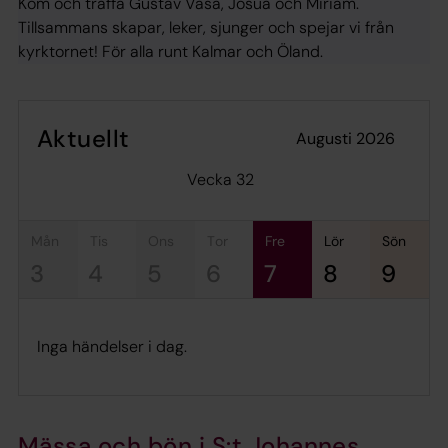
Kom och träffa Gustav Vasa, Josua och Miriam.
Tillsammans skapar, leker, sjunger och spejar vi från
kyrktornet! För alla runt Kalmar och Öland.
Aktuellt
augusti 2026
Vecka 32
mån
tis
ons
tor
fre
lör
sön
3
4
5
6
7
8
9
Inga händelser i dag.
Mässa och bön i S:t Johannes