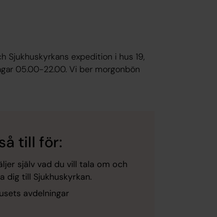
ch Sjukhuskyrkans expedition i hus 19,
 dagar 05.00-22.00. Vi ber morgonbön
 till för:
ljer själv vad du vill tala om och
 dig till Sjukhuskyrkan.
usets avdelningar