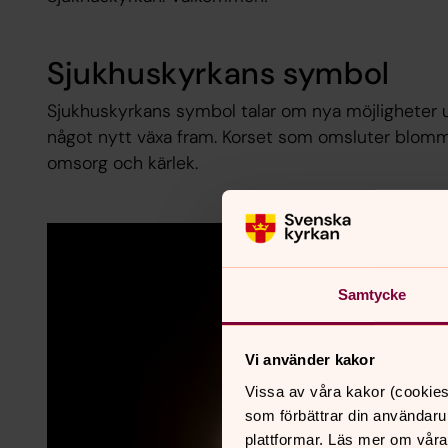
Sjukhuskyrkans symbol
Sjukhuskyrkans symbol talar om nya möjligheter u
något nytt växa fram. Korset som omsluter blomman 
omsorg och kärlek.
Samtycke
Vi använder kakor
Vissa av våra kakor (cookies
som förbättrar din användaru
plattformar. Läs mer om våra