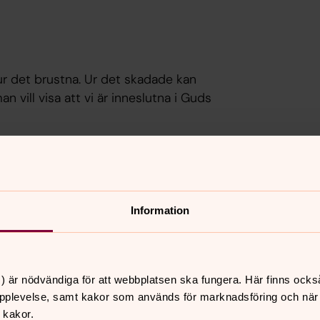
r det brustna. Ur det skadade kan
vill visa att vi är inneslutna i Guds
Information
) är nödvändiga för att webbplatsen ska fungera. Här finns ocks
pplevelse, samt kakor som används för marknadsföring och när vi
 kakor.