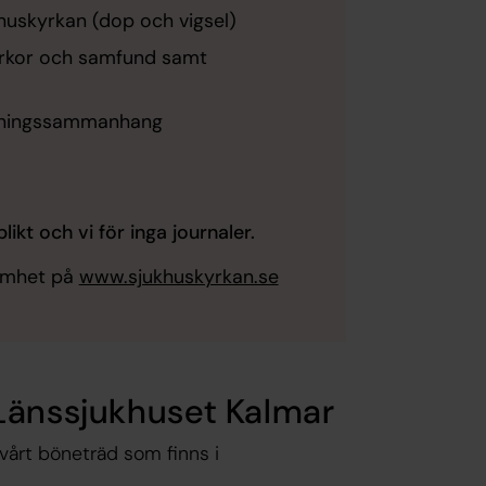
khuskyrkan (dop och vigsel)
yrkor och samfund samt
ldningssammanhang
kt och vi för inga journaler.
amhet på
www.sjukhuskyrkan.se
Länssjukhuset Kalmar
vårt böneträd som finns i