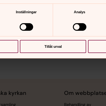
Inställningar
Analys
nnehåll?
Tillåt urval
ka kyrkan
Om webbplats
örsamling
Behandling av