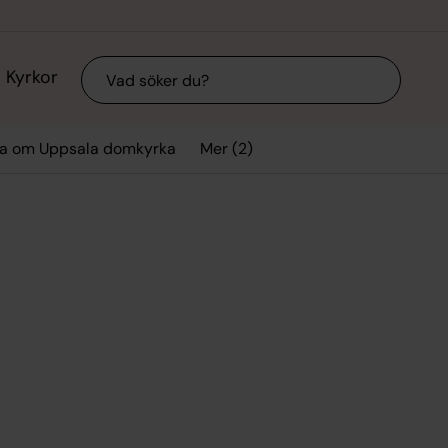
Sök
Kyrkor
Mer (2)
kta om Uppsala domkyrka