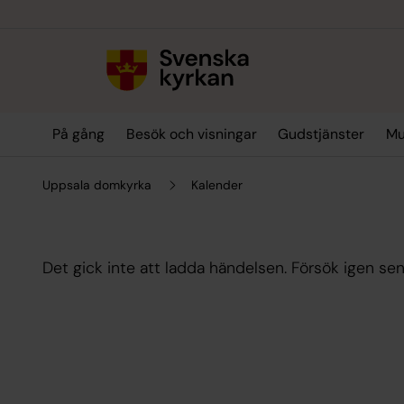
Till innehållet
Till undermeny
På gång
Besök och visningar
Gudstjänster
Mu
Uppsala domkyrka
Kalender
Det gick inte att ladda händelsen. Försök igen sen