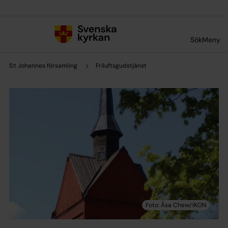
Till innehållet
Till undermeny
Sök
Meny
S:t Johannes församling
Friluftsgudstjänst