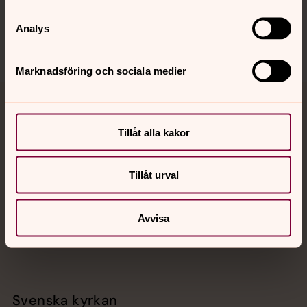
Sociala kanaler
Analys
Marknadsföring och sociala medier
Jourhavande präst
Tillåt alla kakor
Akut samtals- och krisstöd. Prata eller chatta anonymt
med en präst på kvällar och nätter.
Tillåt urval
Chatt
Digitalt brev
Avvisa
Telefon 112
Svenska kyrkan