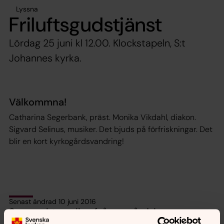
Lyssna
Friluftsgudstjänst
Lördag 25 juni kl 12.00. Klockstapeln, S:t
Johannes kyrka.
Välkommna!
Catharina Segerbank, präst. Monika Vikdahl, diakon.
Sigvard Selinus, musiker. Det bjuds på förfriskningar. Det
blir en kort kyrkogårdsvandring!
Senast ändrad 10 juni 2016
Synpunkter eller frågor på sidans