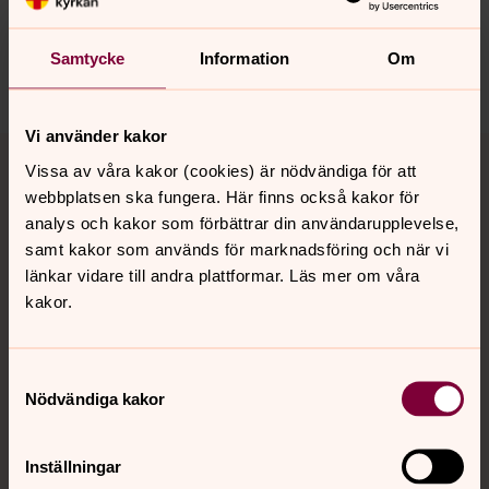
innehåll?
johannes.forsamling.sthlm@svenskakyrkan.se
Samtycke
Information
Om
Dela
Vi använder kakor
Tillbaka till toppen
Tillbaka till innehållet
Vissa av våra kakor (cookies) är nödvändiga för att
webbplatsen ska fungera. Här finns också kakor för
analys och kakor som förbättrar din användarupplevelse,
Kontakt
samt kakor som används för marknadsföring och när vi
länkar vidare till andra plattformar. Läs mer om våra
kakor.
Kalender
Samtyckesval
Nödvändiga kakor
Hitta snabbt
Inställningar