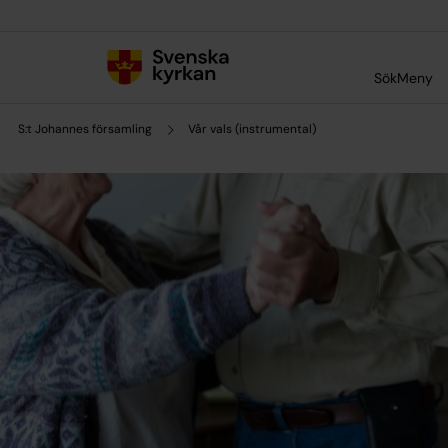
Till innehållet
Till undermeny
Sök
Meny
S:t Johannes församling
Vår vals (instrumental)