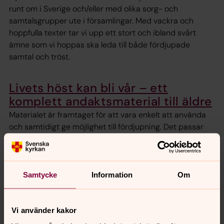
runt om i Sverige och/eller med olika sorg- och
samtalsgrupper ute i församlingar. Med vackra och
hoppfulla texter tar vi upp ett stort och ibland svårt
ämne som vi hoppas ska leda till både fördjupade
samtal och tröst.
Livets höst kan bli vår – ett
komplett andaktsmaterial till äldre
Materialet är framtaget för att vara enkelt att använda
och samtidigt ge möjlighet till fördjupning. Det passar
lika väl på äldreboenden och serviceboenden som i
församlingens verksamhet för äldre.
Samtycke
Information
Om
Vi använder kakor