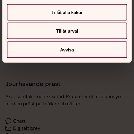
Tillåt alla kakor
Hitta snabbt
Tillåt urval
Sociala kanaler
Avvisa
Jourhavande präst
Akut samtals- och krisstöd. Prata eller chatta anonymt
med en präst på kvällar och nätter.
Chatt
Digitalt brev