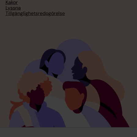
Kakor
Lyssna
Tillgänglighetsredogörelse