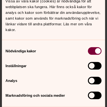
Vissa av våra kakor (cookies) är nödvändiga för att
webbplatsen ska fungera. Här finns också kakor för
analys och kakor som förbättrar din användarupplevelse,
Senast ändrad 20 april 2026
samt kakor som används för marknadsföring och när vi
Synpunkter eller frågor på sidans
länkar vidare till andra plattformar. Läs mer om våra
innehåll?
kakor.
johannes.forsamling.sthlm@svenskakyrkan.se
Dela
Samtyckesval
Nödvändiga kakor
Tillbaka till toppen
Tillbaka till innehållet
Inställningar
Analys
Kontakt
Marknadsföring och sociala medier
Kalender