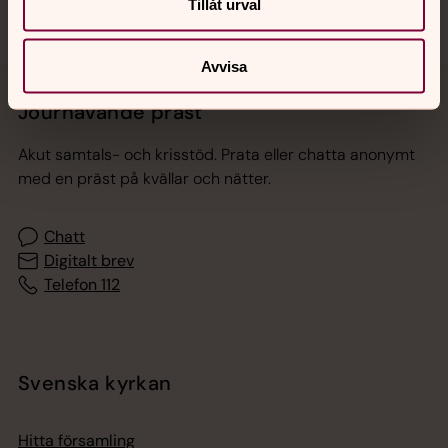
Tillåt urval
Avvisa
Jourhavande präst
Akut samtals- och krisstöd. Prata eller chatta anonymt
med en präst på kvällar och nätter.
Chatt
Digitalt brev
Telefon 112
Svenska kyrkan
Hitta församling