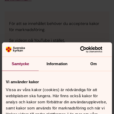
För att se innehållet behöver du acceptera kakor
för marknadsföring.
Se videon på YouTube i stället.
Ändra inställningar
Samtycke
Information
Om
Vi använder kakor
Senast ändrad 12 oktober 2020
Vissa av våra kakor (cookies) är nödvändiga för att
Synpunkter eller frågor på sidans
webbplatsen ska fungera. Här finns också kakor för
innehåll?
analys och kakor som förbättrar din användarupplevelse,
johannes.forsamling.sthlm@svenskakyrkan.se
samt kakor som används för marknadsföring och när vi