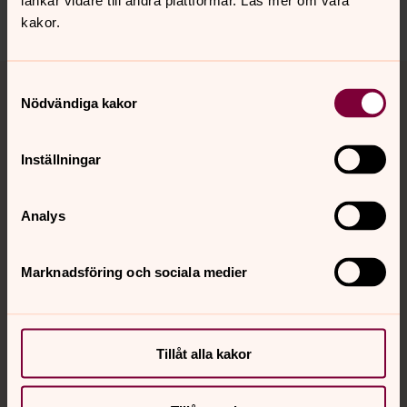
länkar vidare till andra plattformar. Läs mer om våra
Dela
kakor.
Tillbaka till toppen
Tillbaka till innehållet
Samtyckesval
Nödvändiga kakor
Kontakt
Inställningar
Analys
Kalender
Marknadsföring och sociala medier
Hitta snabbt
Tillåt alla kakor
Sociala kanaler