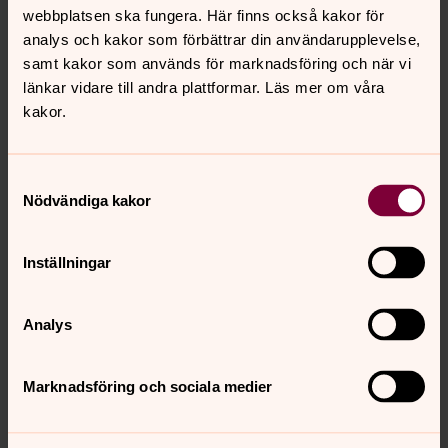
webbplatsen ska fungera. Här finns också kakor för
analys och kakor som förbättrar din användarupplevelse,
Det finns glädje året runt - ett
samt kakor som används för marknadsföring och när vi
föredrag om att vara präst
länkar vidare till andra plattformar. Läs mer om våra
Hur är det att vara präst? Vilka svåra stunder och
kakor.
glädjefyllda dagar innefattar prästyrket? Med
ödmjukhet, respekt och en stor portion humor får vi följa
Samtyckesval
med kyrkoherde Catharina Segerbank på en resa genom
Nödvändiga kakor
årets alla månader, där hon berättar om hur hennes liv
som präst sett och ser ut.
Inställningar
Digitala gudstjänster, andakter och
musikstycken
Analys
För dig som inte har möjlighet att komma till kyrkan finns
här en mängd gudstjänster och andakter att ta del av, i
Marknadsföring och sociala medier
din dator, iPad eller mobil.