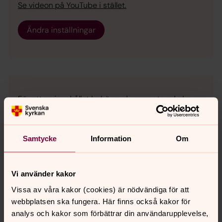
Se videon på YouTube i stället.
Ändra inställningar
För att se innehållet behöver du acceptera kakor
för inställningar.
Se videon på Streamio i stället.
Samtycke
Information
Om
Ändra inställningar
Vi använder kakor
Vissa av våra kakor (cookies) är nödvändiga för att
webbplatsen ska fungera. Här finns också kakor för
Det finns glädje året runt - ett
analys och kakor som förbättrar din användarupplevelse,
föredrag om att vara präst