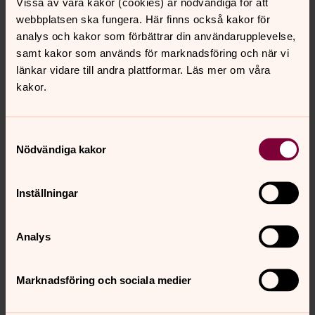
Vissa av våra kakor (cookies) är nödvändiga för att
hög konstnärlig kvalitet. Nedan ser ni vårt konsertutbud
webbplatsen ska fungera. Här finns också kakor för
för våren 2026.
analys och kakor som förbättrar din användarupplevelse,
samt kakor som används för marknadsföring och när vi
länkar vidare till andra plattformar. Läs mer om våra
Det finns glädje året runt - ett
kakor.
föredrag om att vara präst
Hur är det att vara präst? Vilka svåra stunder och
glädjefyllda dagar innefattar prästyrket? Med
Samtyckesval
ödmjukhet, respekt och en stor portion humor får vi följa
Nödvändiga kakor
med kyrkoherde Catharina Segerbank på en resa genom
årets alla månader, där hon berättar om hur hennes liv
Inställningar
som präst sett och ser ut.
Analys
Digitala gudstjänster, andakter och
musikstycken
Marknadsföring och sociala medier
För dig som inte har möjlighet att komma till kyrkan finns
här en mängd gudstjänster och andakter att ta del av, i