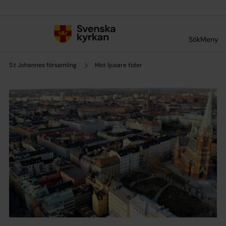
Till innehållet
Till undermeny
Sök
Meny
S:t Johannes församling
Mot ljusare tider