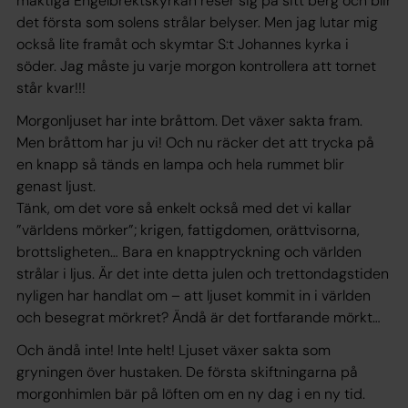
mäktiga Engelbrektskyrkan reser sig på sitt berg och blir
det första som solens strålar belyser. Men jag lutar mig
också lite framåt och skymtar S:t Johannes kyrka i
söder. Jag måste ju varje morgon kontrollera att tornet
står kvar!!!
Morgonljuset har inte bråttom. Det växer sakta fram.
Men bråttom har ju vi! Och nu räcker det att trycka på
en knapp så tänds en lampa och hela rummet blir
genast ljust.
Tänk, om det vore så enkelt också med det vi kallar
”världens mörker”; krigen, fattigdomen, orättvisorna,
brottsligheten… Bara en knapptryckning och världen
strålar i ljus. Är det inte detta julen och trettondagstiden
nyligen har handlat om – att ljuset kommit in i världen
och besegrat mörkret? Ändå är det fortfarande mörkt…
Och ändå inte! Inte helt! Ljuset växer sakta som
gryningen över hustaken. De första skiftningarna på
morgonhimlen bär på löften om en ny dag i en ny tid.