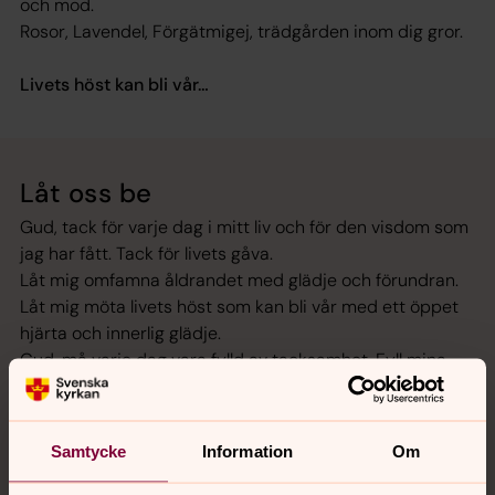
och mod.
Rosor, Lavendel, Förgätmigej, trädgården inom dig gror.
Livets höst kan bli vår…
Låt oss be
Gud, tack för varje dag i mitt liv och för den visdom som
jag har fått. Tack för livets gåva.
Låt mig omfamna åldrandet med glädje och förundran.
Låt mig möta livets höst som kan bli vår med ett öppet
hjärta och innerlig glädje.
Gud, må varje dag vara fylld av tacksamhet. Fyll mina
dagar med glädje, hopp och fina stunder. Låt mitt livs
höst få bli till en värmande och hoppfull vår.
Amen.
Samtycke
Information
Om