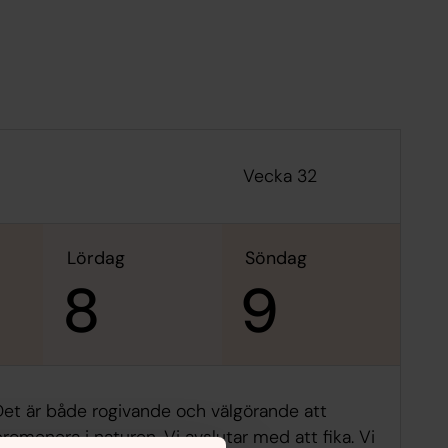
Vecka 32
lördag
söndag
8
9
Det är både rogivande och välgörande att
romenera i naturen. Vi avslutar med att fika. Vi