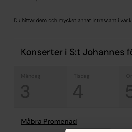
Du hittar dem och mycket annat intressant i vår k
Konserter i S:t Johannes 
måndag
tisdag
3
4
Måbra Promenad