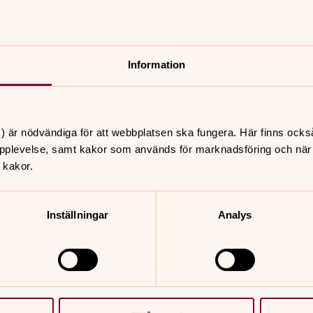
t
D
f
Information
torsdag 6 augusti 2026
·
11.00
–
16.00
Stefanskyrkan
e
) är nödvändiga för att webbplatsen ska fungera. Här finns ocks
b
pplevelse, samt kakor som används för marknadsföring och när vi
a
 kakor.
Inställningar
Analys
n
torsdag 6 augusti 2026
·
14.00
–
15.30
D
S:t Johannes församling
S
o