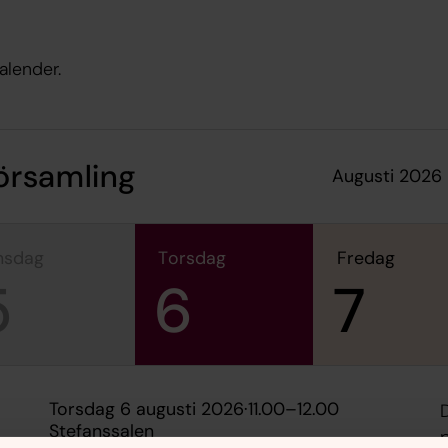
alender.
församling
augusti 2026
onsdag
torsdag
fredag
5
6
7
torsdag 6 augusti 2026
·
11.00
–
12.00
Stefanssalen
p