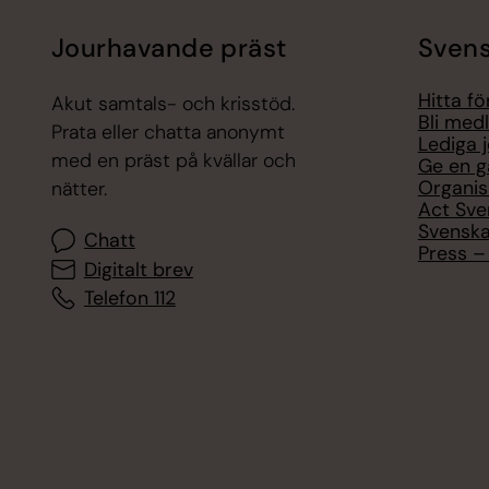
Jourhavande präst
Svens
Hitta f
Akut samtals- och krisstöd.
Bli med
Prata eller chatta anonymt
Lediga 
med en präst på kvällar och
Ge en g
Organis
nätter.
Act Sve
Svenska
Chatt
Press – 
Digitalt brev
Telefon 112