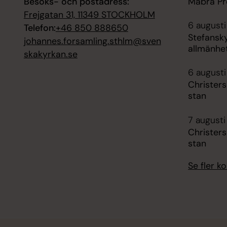
Besöks- och postadress:
Måbra Pr
Frejgatan 31, 11349 STOCKHOLM
6 augusti
Telefon:
+46 850 888650
Stefansk
johannes.forsamling.sthlm@sven
allmänhe
skakyrkan.se
6 augusti
Christer
stan
7 augusti
Christer
stan
Se fler 