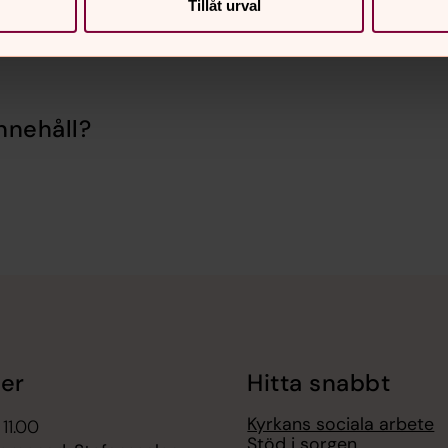
Tillåt urval
nnehåll?
er
Hitta snabbt
Kyrkans sociala arbete
 11.00
Stöd i sorgen