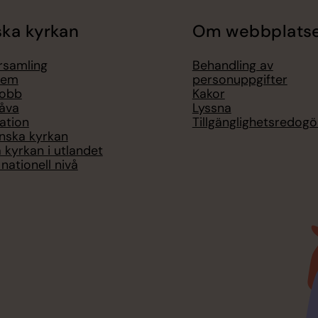
ka kyrkan
Om webbplats
örsamling
Behandling av
lem
personuppgifter
jobb
Kakor
åva
Lyssna
ation
Tillgänglighetsredogö
nska kyrkan
 kyrkan i utlandet
nationell nivå