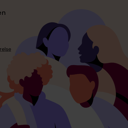
en
relse