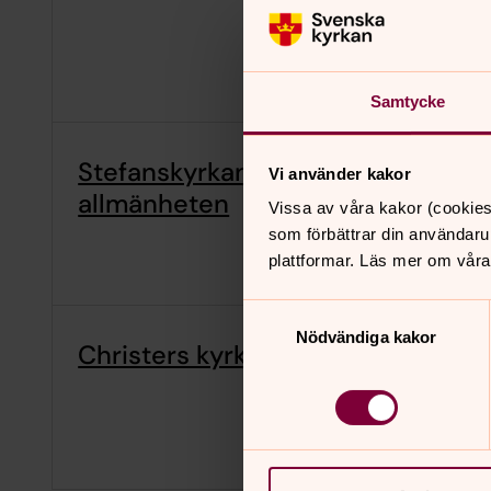
Samtycke
Stefanskyrkan öppen för
Vi använder kakor
allmänheten
Vissa av våra kakor (cookies
som förbättrar din användaru
plattformar. Läs mer om våra
Samtyckesval
Nödvändiga kakor
Christers kyrkbänkssamtal på sta