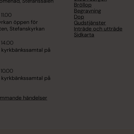
omenad, Stefanssalen
Bröllop
Begravning
 11.00
Dop
yrkan öppen för
Gudstjänster
Inträde och utträde
ten, Stefanskyrkan
Sidkarta
 14.00
s kyrkbänkssamtal på
 10.00
s kyrkbänkssamtal på
kommande händelser