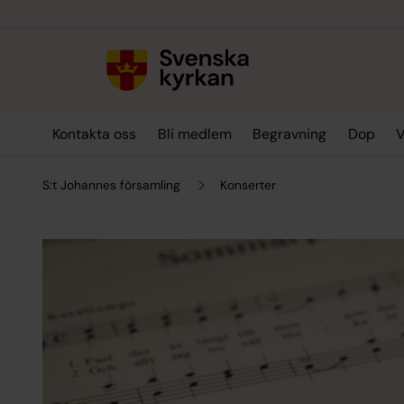
Till innehållet
Till undermeny
Kontakta oss
Bli medlem
Begravning
Dop
V
S:t Johannes församling
Konserter