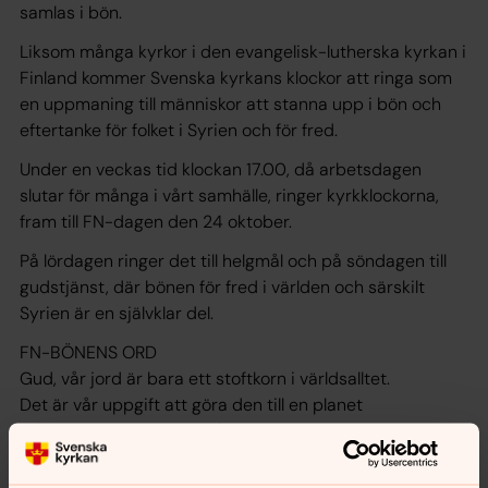
samlas i bön.
Liksom många kyrkor i den evangelisk-lutherska kyrkan i
Finland kommer Svenska kyrkans klockor att ringa som
en uppmaning till människor att stanna upp i bön och
eftertanke för folket i Syrien och för fred.
Under en veckas tid klockan 17.00, då arbetsdagen
slutar för många i vårt samhälle, ringer kyrkklockorna,
fram till FN-dagen den 24 oktober.
På lördagen ringer det till helgmål och på söndagen till
gudstjänst, där bönen för fred i världen och särskilt
Syrien är en självklar del.
FN-BÖNENS ORD
Gud, vår jord är bara ett stoftkorn i världsalltet.
Det är vår uppgift att göra den till en planet
där ingen skall behöva plågas av krig, hunger eller
fruktan
eller vara utestängd från andra i meningslöst