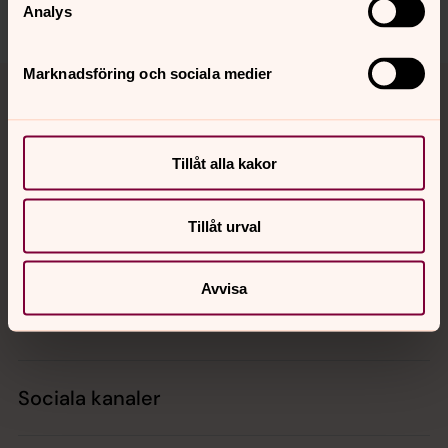
Dela
Analys
Tillbaka till toppen
Tillbaka till innehållet
Marknadsföring och sociala medier
Tillåt alla kakor
Kontakt
Tillåt urval
Kalender
Avvisa
Hitta snabbt
Sociala kanaler