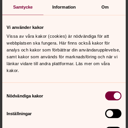
främlingskap
Samtycke
Information
Om
för sin härstamnings, hudfärgs eller världsåskådnings
skull.
Gud, ge oss mod och förutseende att ta itu med detta
Vi använder kakor
redan nu,
Vissa av våra kakor (cookies) är nödvändiga för att
så att våra barn och barnbarn en gång med stolthet
webbplatsen ska fungera. Här finns också kakor för
kan bära namnet människa.
analys och kakor som förbättrar din användarupplevelse,
Stockholm den 15 oktober 2016
samt kakor som används för marknadsföring och när vi
Eva Brunne, biskop
länkar vidare till andra plattformar. Läs mer om våra
Hans Ulfvebrand, domprost
kakor.
Samtyckesval
Nödvändiga kakor
Senast ändrad 19 oktober 2016
Synpunkter eller frågor på sidans
innehåll?
Inställningar
johannes.forsamling.sthlm@svenskakyrkan.se