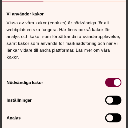
Vi använder kakor
Vissa av våra kakor (cookies) är nödvändiga för att
webbplatsen ska fungera. Här finns också kakor för
analys och kakor som förbättrar din användarupplevelse,
samt kakor som används för marknadsföring och när vi
länkar vidare till andra plattformar. Läs mer om våra
kakor.
Samtyckesval
Annika Björnström
Nödvändiga kakor
Präst, S:t Johannes församling
Inställningar
Direkt:
08-508 88 670
annika.bjornstrom@svenskakyrkan.se
E-post:
Analys