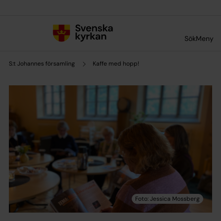
Till innehållet
Till undermeny
Sök
Meny
S:t Johannes församling
Kaffe med hopp!