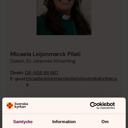
Micaela Leijonmarck Pilati
Diakon, S:t Johannes församling
Direkt:
08-508 88 667
micaela.leijonmarckpilati@svenskakyrkan.s
E-post:
e
Samtycke
Information
Om