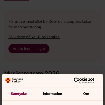
För att se innehållet behöver du acceptera kakor
för marknadsföring.
Se videon på YouTube i stället.
Ändra inställningar
Musikprogram 2026
Vi bjuder på ett brett utbud av musikevenemang med
hög konstnärlig kvalitet. Nedan ser ni vårt konsertutbud
för våren 2026.
Samtycke
Information
Om