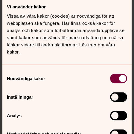
Träffpunkter
Vi använder kakor
Till våra verksamheter och träffpunkter är alla välkomna,
oavsett livsåskådning. Vi finns här för dig, i våra kyrkor
Vissa av våra kakor (cookies) är nödvändiga för att
och församlingslokaler, genom personliga möten och
webbplatsen ska fungera. Här finns också kakor för
samtal. Vi ser fram emot att dela dagen med dig. Vi ses!
analys och kakor som förbättrar din användarupplevelse,
samt kakor som används för marknadsföring och när vi
länkar vidare till andra plattformar. Läs mer om våra
kakor.
Senast ändrad 19 april 2022
Synpunkter eller frågor på sidans
innehåll?
Samtyckesval
Nödvändiga kakor
johannes.forsamling.sthlm@svenskakyrkan.se
Dela
Inställningar
Tillbaka till toppen
Tillbaka till innehållet
Analys