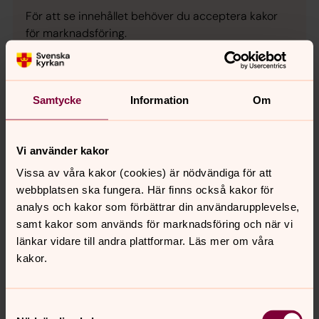
För att se innehållet behöver du acceptera kakor
för marknadsföring.
Se videon på YouTube i stället.
Ändra inställningar
Samtycke
Information
Om
Vi använder kakor
Musikprogram 2026
Vissa av våra kakor (cookies) är nödvändiga för att
webbplatsen ska fungera. Här finns också kakor för
Vi bjuder på ett brett utbud av musikevenemang med
analys och kakor som förbättrar din användarupplevelse,
hög konstnärlig kvalitet. Nedan ser ni vårt konsertutbud
samt kakor som används för marknadsföring och när vi
för våren 2026.
länkar vidare till andra plattformar. Läs mer om våra
kakor.
Träffpunkter
Till våra verksamheter och träffpunkter är alla välkomna,
oavsett livsåskådning. Vi finns här för dig, i våra kyrkor
Samtyckesval