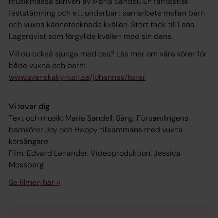
musikmässa skriven av Maria Sandell. En fantastisk
feststämning och ett underbart samarbete mellan barn
och vuxna kännetecknade kvällen. Stort tack till Lena
Lagerqvist som förgyllde kvällen med sin dans.
Vill du också sjunga med oss? Läs mer om våra körer för
både vuxna och barn:
www.svenskakyrkan.se/johannes/korer
Vi lovar dig
Text och musik: Maria Sandell. Sång: Församlingens
barnkörer Joy och Happy tillsammans med vuxna
körsångare.
Film: Edvard Lenander. Videoproduktion: Jessica
Mossberg
Se filmen här ››