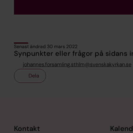
Senast ändrad 30 mars 2022
Synpunkter eller frågor på sidans i
johannes.forsamling.sthlm@svenskakyrkan.se
Dela
Tillbaka till toppen
Tillbaka till innehållet
Kontakt
Kalend