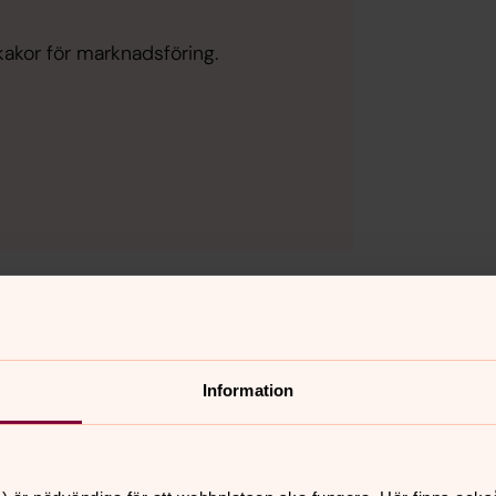
kakor för marknadsföring.
tt brett utbud av musikevenemang med hög konstnärlig k
Information