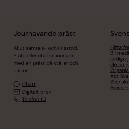
Jourhavande präst
Svens
Hitta f
Akut samtals- och krisstöd.
Bli med
Prata eller chatta anonymt
Lediga 
med en präst på kvällar och
Ge en g
Organis
nätter.
Act Sve
Svenska
Chatt
Press – 
Digitalt brev
Telefon 112