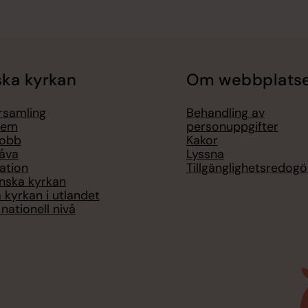
ka kyrkan
Om webbplats
örsamling
Behandling av
lem
personuppgifter
jobb
Kakor
åva
Lyssna
ation
Tillgänglighetsredogö
nska kyrkan
 kyrkan i utlandet
nationell nivå