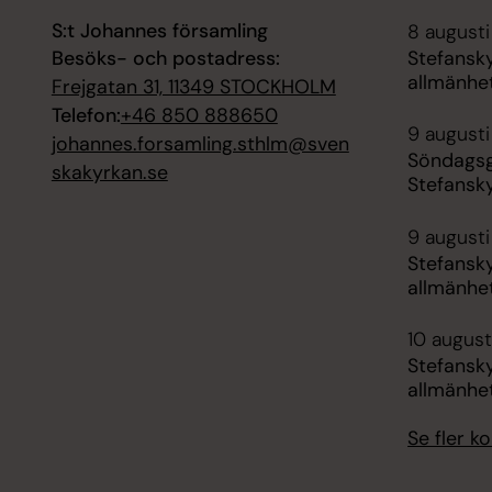
S:t Johannes församling
8 augusti
Besöks- och postadress:
Stefansk
allmänhe
Frejgatan 31, 11349 STOCKHOLM
Telefon:
+46 850 888650
9 augusti
johannes.forsamling.sthlm@sven
Söndagsg
skakyrkan.se
Stefansk
9 augusti
Stefansk
allmänhe
10 augusti
Stefansk
allmänhe
Se fler 