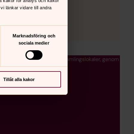
å kakor för analys och kakor
 länkar vidare till andra
Marknadsföring och
sociala medier
för dig, i våra kyrkor och församlingslokaler, genom
Tillåt alla kakor