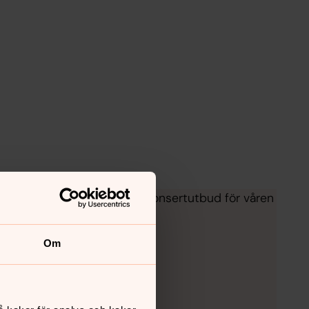
valitet. Nedan ser ni vårt konsertutbud för våren
Om