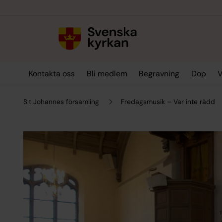
Till innehållet
Till undermeny
Kontakta oss
Bli medlem
Begravning
Dop
V
S:t Johannes församling
Fredagsmusik – Var inte rädd