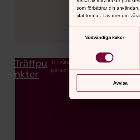
Vissa av våra kakor (cookies
som förbättrar din användaru
plattformar. Läs mer om våra
Samtyckesval
Nödvändiga kakor
Träffpu
Till våra verksamheter och träffpunk
personliga möten och samtal. Vi se
nkter
Avvisa