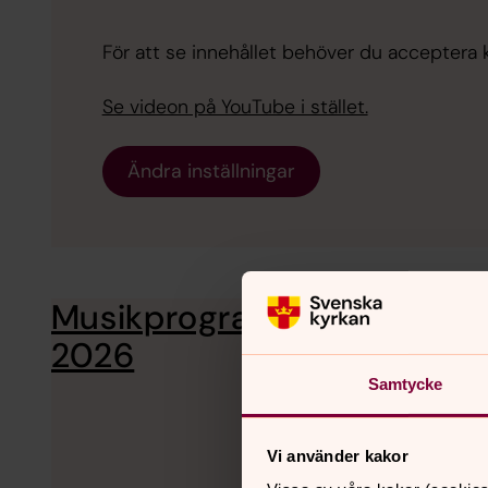
För att se innehållet behöver du acceptera 
Se videon på YouTube i stället.
Ändra inställningar
Musikprogram
Vi bjuder på e
2026.
2026
Samtycke
Vi använder kakor