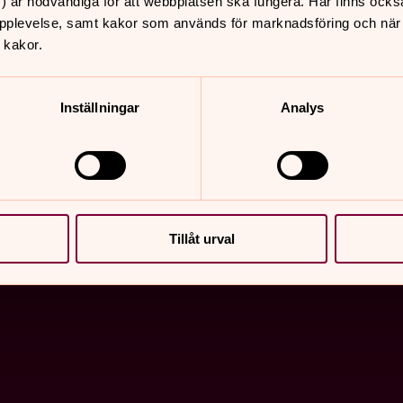
) är nödvändiga för att webbplatsen ska fungera. Här finns ocks
pplevelse, samt kakor som används för marknadsföring och när vi
 kakor.
Inställningar
Analys
ter är alla välkomna, oavsett livsåskådning. Vi finns här 
r fram emot att dela dagen med dig. Vi ses!
Tillåt urval