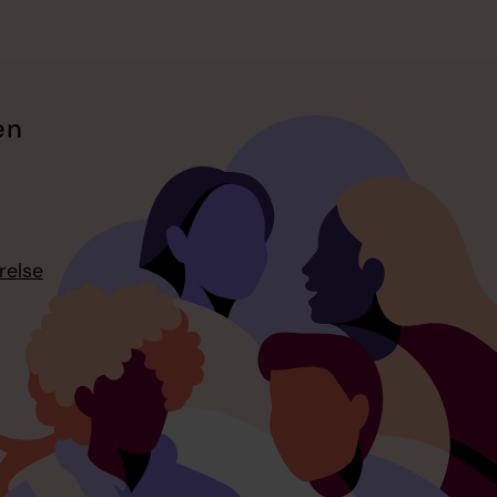
en
relse