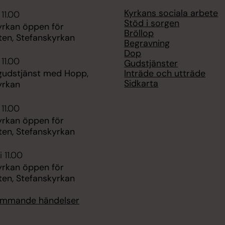
Kyrkans sociala arbete
 11.00
Stöd i sorgen
yrkan öppen för
Bröllop
ten, Stefanskyrkan
Begravning
Dop
 11.00
Gudstjänster
Inträde och utträde
udstjänst med Hopp,
Sidkarta
yrkan
 11.00
yrkan öppen för
ten, Stefanskyrkan
 11.00
yrkan öppen för
ten, Stefanskyrkan
kommande händelser